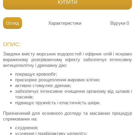
КУПИТИ
Огляд
Характеристики
Відгуки
0
ОПИС:
Завдяки вмісту морських водоростей і ефірних олій і яскраво
вираженому розігріваючому ефекту забезпечує інтенсивну
антицелюлітну і дренажну дію:
покращує кровообіг;
прискорює розщеплення жирових клітин;
активно стимулює дренаж;
забезпечує інтенсивне очищення організму від шлаків і
токсинів;
підвищує пружність і еластичність шкіри.
Призначений для основного догляду та масажних процедур
спрямованих на:
схуднення;
усунення і профілактику целюліту;