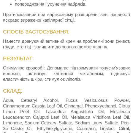
попередження і усунення набряків.
Протипоказаний при варикозному розширенні вен, наявності
яскраво вираженої капілярної сітці.
СПОСІБ ЗАСТОСУВАННЯ:
Нанести дренуючий активний крем на проблемні зони (живот,
груди, стегна) і залишити до повного всмоктування.
РЕЗУЛЬТАТ:
Стимулює кровообіг. Допомагає підтримувати тонус м'язових
волокон, активізує клітинний метаболізм, підвищує
еластичність шкіри, стимулює ліполіз.
СКЛАД:
Aqua, Cetearyl Alcohol, Fucus Vesiculosus Powder,
Cinnamomum Cassia Leaf Oil, Cinnamal, Phenoxyethanol, Citrus
Limon Peel Oil, Lavandula Angustifolia Oil, Melaleuca
Leucadendron Cajuputi Leaf Oil, Melaleuca Viridiflora Leaf Oil,
Limonene, Sodium Cetearyl Sulfate, Sodium Lauryl Sulfate, Peg-
35 Castor Oil, Ethylhexylglycerin, Coumarin, Linalool, Citral,