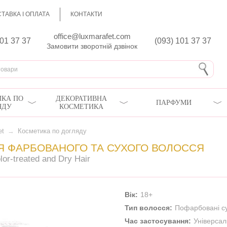
ТАВКА І ОПЛАТА
КОНТАКТИ
office@luxmarafet.com
801 37 37
(093) 101 37 37
Замовити зворотній дзвінок
КА ПО
ДЕКОРАТИВНА
ПАРФУМИ
ЯДУ
КОСМЕТИКА
et
→
Косметика по догляду
Я ФАРБОВАНОГО ТА СУХОГО ВОЛОССЯ
lor-treated and Dry Hair
Вік:
18+
Тип волосся:
Пофарбовані су
Час застосування:
Універса