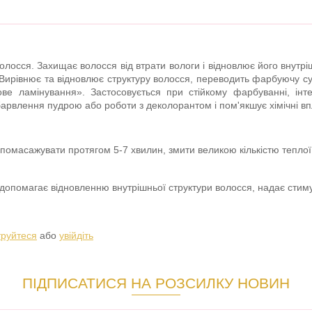
лосся. Захищає волосся від втрати вологи і відновлює його внутрі
Вирівнює та відновлює структуру волосся, переводить фарбуючу су
е ламінування». Застосовується при стійкому фарбуванні, інте
барвлення пудрою або роботи з деколорантом і пом'якшує хімічні в
 помасажувати протягом 5-7 хвилин, змити великою кількістю теплої
 допомагає відновленню внутрішньої структури волосся, надає стим
труйтеся
або
увійдіть
ПІДПИСАТИСЯ НА РОЗСИЛКУ НОВИН