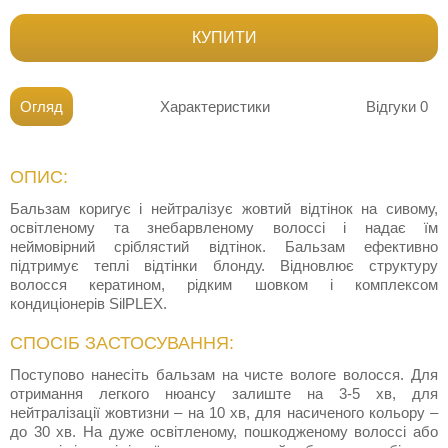
КУПИТИ
Огляд
Характеристики
Відгуки
0
ОПИС:
Бальзам коригує і нейтралізує жовтий відтінок на сивому,
освітленому та знебарвленому волоссі і надає їм
неймовірний сріблястий відтінок. Бальзам ефективно
підтримує теплі відтінки блонду. Відновлює структуру
волосся кератином, рідким шовком і комплексом
кондиціонерів SilPLEX.
СПОСІБ ЗАСТОСУВАННЯ:
Поступово нанесіть бальзам на чисте вологе волосся. Для
отримання легкого нюансу залиште на 3-5 хв, для
нейтралізації жовтизни – на 10 хв, для насиченого кольору –
до 30 хв. На дуже освітленому, пошкодженому волоссі або