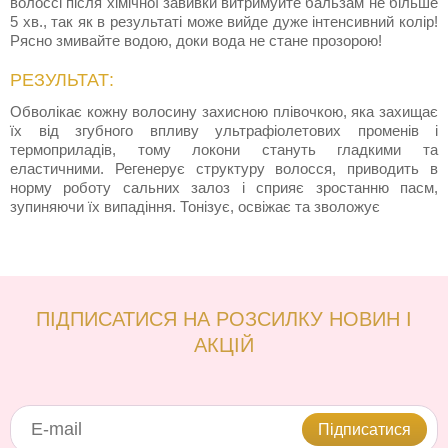
волоссі після хімічної завивки витримуйте бальзам не більше
5 хв., так як в результаті може вийде дуже інтенсивний колір!
Рясно змивайте водою, доки вода не стане прозорою!
РЕЗУЛЬТАТ:
Обволікає кожну волосину захисною плівочкою, яка захищає
їх від згубного впливу ультрафіолетових променів і
термоприладів, тому локони стануть гладкими та
еластичними. Регенерує структуру волосся, приводить в
норму роботу сальних залоз і сприяє зростанню пасм,
зупиняючи їх випадіння. Тонізує, освіжає та зволожує
ПІДПИСАТИСЯ НА РОЗСИЛКУ НОВИН І
АКЦІЙ
Підписатися