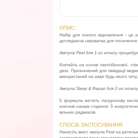
ОПИС:
Набір для нічного відновлення - це а
доглядаюча сироватка для посилення е
Ампула Peel для 1-го етапу процеду
Коктейль на основі лактобіонової, гл
дією. Призначений для ліквідації вид
використаний на шкірі будь-якого типу,
Ампула Sleep & Repair для 2-го етап
Її формула містить гіалуронову кисло
ключові ознаки старіння. Її енергети
вільних радикалів.
СПОСІБ ЗАСТОСУВАННЯ:
Нанесіть вміст ампули Peel на ретельн
застосовувати вашу стандартну програм