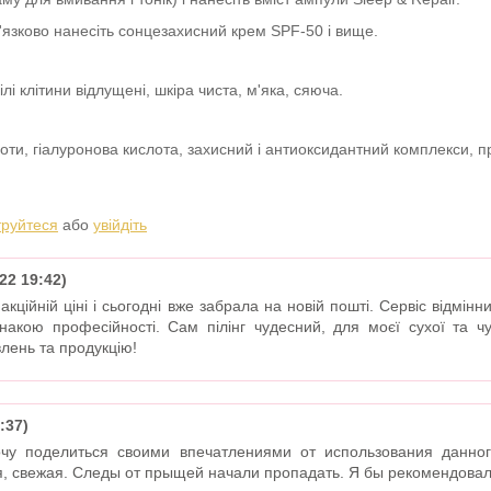
в'язково нанесіть сонцезахисний крем SPF-50 і вище.
 клітини відлущені, шкіра чиста, м'яка, сяюча.
оти, гіалуронова кислота, захисний і антиоксидантний комплекси, п
труйтеся
або
увійдіть
22 19:42)
акційній ціні і сьогодні вже забрала на новій пошті. Сервіс відмінн
накою професійності. Сам пілінг чудесний, для моєї сухої та ч
лень та продукцію!
:37)
очу поделиться своими впечатлениями от использования данног
я, свежая. Следы от прыщей начали пропадать. Я бы рекомендовал