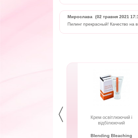
Мирослава
(02 травня 2021 17:
Пилинг прекрасный! Качество на 
Альгінатна
Крем освітлюючий і
інералізуюча маска
відбілюючий
з...
Alesso
Blending Bleaching