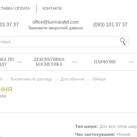
ТАВКА І ОПЛАТА
КОНТАКТИ
office@luxmarafet.com
801 37 37
(093) 101 37 37
Замовити зворотній дзвінок
КА ПО
ДЕКОРАТИВНА
ПАРФУМИ
ЯДУ
КОСМЕТИКА
et
→
Косметика по догляду
→
Для обличчя
→
Набори
ЕННЯ
low
Тип шкіри:
Для всіх типів шкі
Час застосування:
Нічний