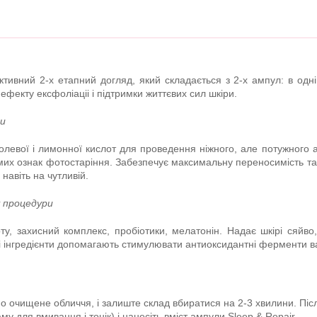
ктивний 2-х етапний догляд, який складається з 2-х ампул: в одній 
фекту ексфоліаціі і підтримки життєвих сил шкіри.
ри
іколевої і лимонної кислот для проведення ніжного, але потужного а
имих ознак фотостаріння. Забезпечує максимальну переносимість та
 навіть на чутливій.
у процедури
ту, захисний комплекс, пробіотики, мелатонін. Надає шкірі сяйво,
чні інгредієнти допомагають стимулювати антиоксидантні ферменти в
о очищене обличчя, і залиште склад вбиратися на 2-3 хвилини. Післ
у для вмивання і тонік) і нанесіть вміст ампули Sleep & Repair.