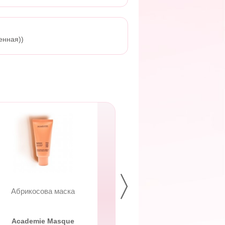
енная))
Абрикосова маска
Крем для облич
Актіліфт
Academie Masque
Actilift with DM