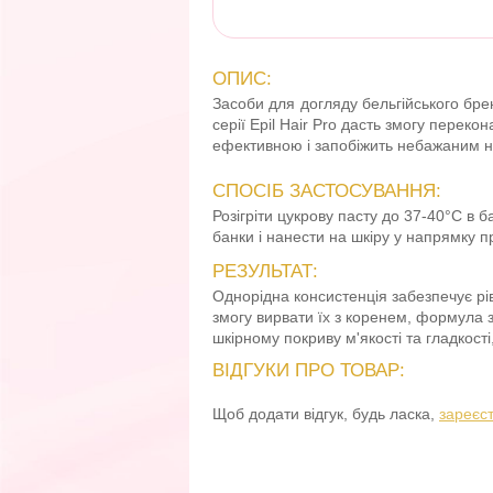
ОПИС:
Засоби для догляду бельгійського брен
серії Epil Hair Pro дасть змогу перек
ефективною і запобіжить небажаним на
СПОСІБ ЗАСТОСУВАННЯ:
Розігріти цукрову пасту до 37-40°C в б
банки і нанести на шкіру у напрямку 
РЕЗУЛЬТАТ:
Однорідна консистенція забезпечує рі
змогу вирвати їх з коренем, формула 
шкірному покриву м'якості та гладкост
ВІДГУКИ ПРО ТОВАР:
Щоб додати відгук, будь ласка,
зареєс