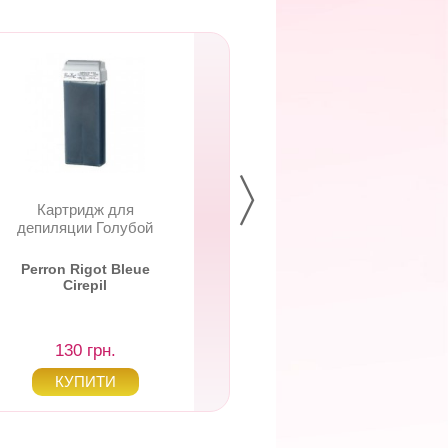
Картридж для
Віск для депіляці
депиляции Голубой
банці Оксид Цин
Perron Rigot Bleue
Skin System Zin
Cirepil
Oxide Wax Jar
130 грн.
492 грн.