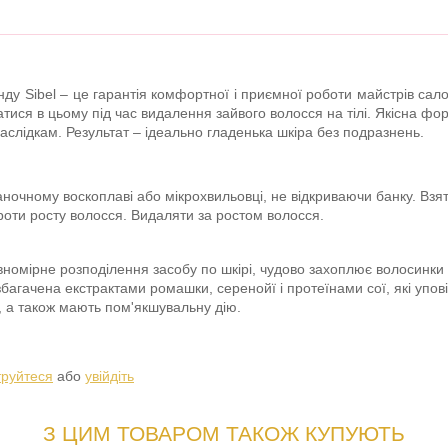
ду Sibel – це гарантія комфортної і приємної роботи майстрів сало
онатися в цьому під час видалення зайвого волосся на тілі. Якісна
слідкам. Результат – ідеально гладенька шкіра без подразнень.
аночному воскоплаві або мікрохвильовці, не відкриваючи банку. Взяти
проти росту волосся. Видаляти за ростом волосся.
вномірне розподілення засобу по шкірі, чудово захоплює волосинки
збагачена екстрактами ромашки, серенойї і протеїнами сої, які упо
і, а також мають пом'якшувальну дію.
труйтеся
або
увійдіть
З ЦИМ ТОВАРОМ ТАКОЖ КУПУЮТЬ