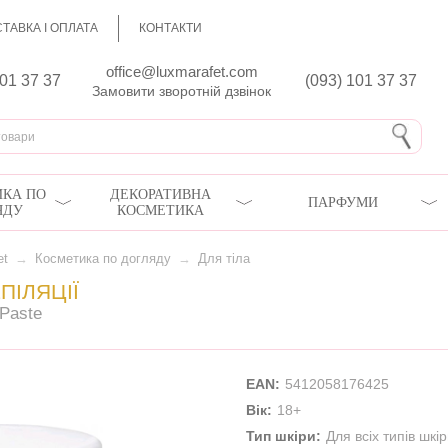
ТАВКА І ОПЛАТА
КОНТАКТИ
office@luxmarafet.com
801 37 37
(093) 101 37 37
Замовити зворотній дзвінок
КА ПО
ДЕКОРАТИВНА
ПАРФУМИ
ЯДУ
КОСМЕТИКА
et
→
Косметика по догляду
→
Для тіла
ПІЛЯЦІЇ
 Paste
EAN:
5412058176425
Вік:
18+
Тип шкіри:
Для всіх типів шкі