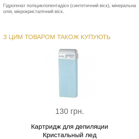
Гідрогенат поліциклопентадієн (синтетичний віск), мінеральна
олія, мікрокристалічний віск.
З ЦИМ ТОВАРОМ ТАКОЖ КУПУЮТЬ
130 грн.
асмин
Картридж для депиляции
Кар
Кристальный лед