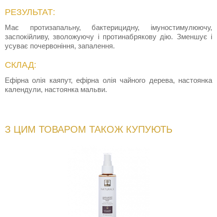
РЕЗУЛЬТАТ:
Має протизапальну, бактерицидну, імуностимулюючу,
заспокійливу, зволожуючу і протинабрякову дію. Зменшує і
усуває почервоніння, запалення.
СКЛАД:
Ефірна олія каяпут, ефірна олія чайного дерева, настоянка
календули, настоянка мальви.
З ЦИМ ТОВАРОМ ТАКОЖ КУПУЮТЬ