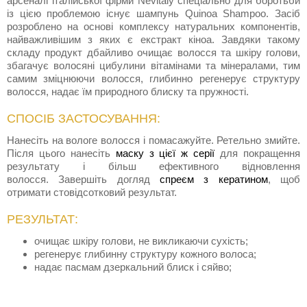
арсеналі італійської фірми Nevitaly спеціально для боротьби
із цією проблемою існує шампунь Quinoa Shampoo. Засіб
розроблено на основі комплексу натуральних компонентів,
найважливішим з яких є екстракт кіноа. Завдяки такому
складу продукт дбайливо очищає волосся та шкіру голови,
збагачує волосяні цибулини вітамінами та мінералами, тим
самим зміцнюючи волосся, глибинно регенерує структуру
волосся, надає їм природного блиску та пружності.
СПОСІБ ЗАСТОСУВАННЯ:
Нанесіть на вологе волосся і помасажуйте. Ретельно змийте.
Після цього нанесіть
маску з цієї ж серії
для покращення
результату і більш ефективного відновлення
волосся. Завершіть догляд
спреєм з кератином
, щоб
отримати стовідсотковий результат.
РЕЗУЛЬТАТ:
очищає шкіру голови, не викликаючи сухість;
регенерує глибинну структуру кожного волоса;
надає пасмам дзеркальний блиск і сяйво;