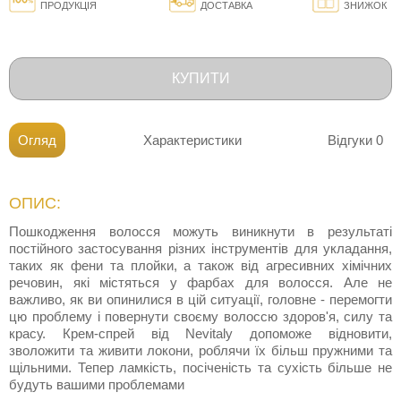
ПРОДУКЦІЯ
ДОСТАВКА
ЗНИЖОК
КУПИТИ
Огляд
Характеристики
Відгуки
0
ОПИС:
Пошкодження волосся можуть виникнути в результаті
постійного застосування різних інструментів для укладання,
таких як фени та плойки, а також від агресивних хімічних
речовин, які містяться у фарбах для волосся. Але не
важливо, як ви опинилися в цій ситуації, головне - перемогти
цю проблему і повернути своєму волоссю здоров'я, силу та
красу. Крем-спрей від Nevitaly допоможе відновити,
зволожити та живити локони, роблячи їх більш пружними та
щільними. Тепер ламкість, посіченість та сухість більше не
будуть вашими проблемами