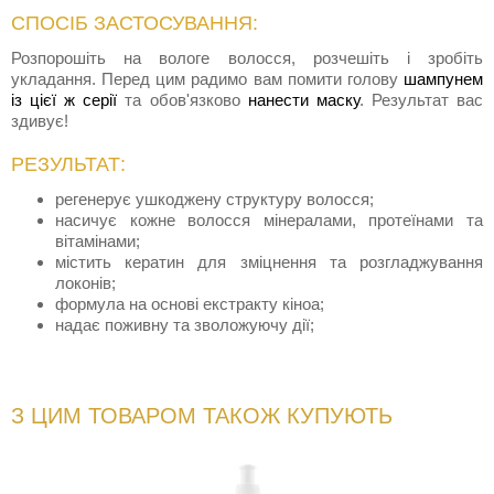
СПОСІБ ЗАСТОСУВАННЯ:
Розпорошіть на вологе волосся, розчешіть і зробіть
укладання. Перед цим радимо вам помити голову
шампунем
із цієї ж серії
та обов'язково
нанести маску
. Результат вас
здивує!
РЕЗУЛЬТАТ:
регенерує ушкоджену структуру волосся;
насичує кожне волосся мінералами, протеїнами та
вітамінами;
містить кератин для зміцнення та розгладжування
локонів;
формула на основі екстракту кіноа;
надає поживну та зволожуючу дії;
З ЦИМ ТОВАРОМ ТАКОЖ КУПУЮТЬ