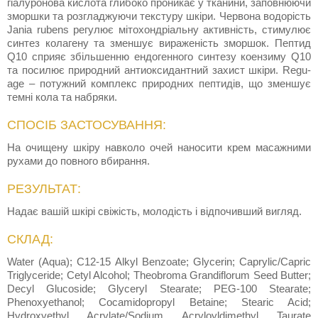
гіалуронова кислота глибоко проникає у тканини, заповнюючи
зморшки та розгладжуючи текстуру шкіри. Червона водорість
Jania rubens регулює мітохондріальну активність, стимулює
синтез колагену та зменшує вираженість зморшок. Пептид
Q10 сприяє збільшенню ендогенного синтезу коензиму Q10
та посилює природний антиоксидантний захист шкіри. Regu-
age – потужний комплекс природних пептидів, що зменшує
темні кола та набряки.
СПОСІБ ЗАСТОСУВАННЯ:
На очищену шкіру навколо очей наносити крем масажними
рухами до повного вбирання.
РЕЗУЛЬТАТ:
Надає вашій шкірі свіжість, молодість і відпочивший вигляд.
СКЛАД:
Water (Aqua); C12-15 Alkyl Benzoate; Glycerin; Caprylic/Capric
Triglyceride; Cetyl Alcohol; Theobroma Grandiflorum Seed Butter;
Decyl Glucoside; Glyceryl Stearate; PEG-100 Stearate;
Phenoxyethanol; Cocamidopropyl Betaine; Stearic Acid;
Hydroxyethyl Acrylate/Sodium Acryloyldimethyl Taurate