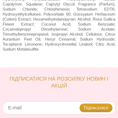
Copolymer; Squalane; Caprylyl Glycol; Fragrance (Parfum);
Sodium Chloride; Chlorphenesin; Tetrasodium EDTA;
Hydroxyethylcellulose; Polysorbate 60; Gossypium Herbaceum
(Cotton) Extract; Hexamethylindanopyran; Alcohol; Rosa Gallica
Flower Extract; Coconut Acid; Sodium Benzoate;
Cocamidopropyl Dimethylamine; Sodium Acetate;
Trimethylbenzenepropanol; Isopropyl Alcohol; Cellulose; Citrus
Aurantium Peel Oil; Hexyl Cinnamal; Sodium Hydroxide;
Tocopherol; Limonene; Hydroxycitronellal; Linalool; Citric Acid;
Sodium Metabisulfite.
ПІДПИСАТИСЯ НА РОЗСИЛКУ НОВИН І
АКЦІЙ
Підписатися