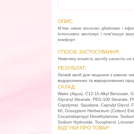
ОПИС:
М'яке ніжне молочко дбайливо і ефек
Інтенсивно зволожує і пом'якшує ваш
комфорт.
СПОСІБ ЗАСТОСУВАННЯ:
Невелику кількість засобу нанесіть на
РЕЗУЛЬТАТ:
Легкий засіб для чищення з ніжною те
водорозчинних та жиророзчинних проду
СКЛАД:
Water (Aqua), C12-15 Alkyl Benzoate, Gl
Glyceryl Stearate, PEG-100 Stearate, Ph
Copolymer, Squalane, Caprylyl Glycol, 
60, Gossypium Herbaceum (Cotton) Extra
Cocamidopropyl Dimethylamine, Sodium A
Sodium Hydroxide, Tocopherol, Limonene, 
ВІДГУКИ ПРО ТОВАР: