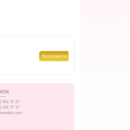
КТИ
) 801 37 37
) 101 37 37
xmarafet.com