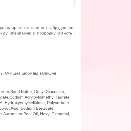
ляє ороговілі клітини і забруднення.
у, зберігаючи її природну м'якість і
ь. Очищає шкіру від залишків
lorum Seed Butter, Decyl Glucoside,
ylate/Sodium Acryloyldimethyl Taurate
, Hydroxyethylcellulose, Polysorbate
conut Acid, Sodium Benzoate,
s Aurantium Peel Oil, Hexyl Cinnamal,