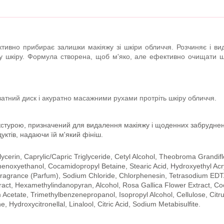
тивно прибирає залишки макіяжу зі шкіри обличчя. Розчиняє і вида
у шкіру. Формула створена, щоб м'яко, але ефективно очищати шкір
 ватний диск і акуратно масажними рухами протріть шкіру обличчя.
кстурою, призначений для видалення макіяжу і щоденних забруднен
ктів, надаючи їй м'який фініш.
ycerin, Caprylic/Capric Triglyceride, Cetyl Alcohol, Theobroma Grandif
enoxyethanol, Cocamidopropyl Betaine, Stearic Acid, Hydroxyethyl Acr
Fragrance (Parfum), Sodium Chloride, Chlorphenesin, Tetrasodium EDTA
ct, Hexamethylindanopyran, Alcohol, Rosa Gallica Flower Extract, Co
cetate, Trimethylbenzenepropanol, Isopropyl Alcohol, Cellulose, Citru
Hydroxycitronellal, Linalool, Citric Acid, Sodium Metabisulfite.