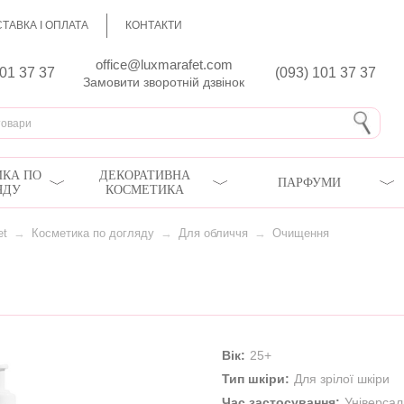
ТАВКА І ОПЛАТА
КОНТАКТИ
office@luxmarafet.com
801 37 37
(093) 101 37 37
Замовити зворотній дзвінок
КА ПО
ДЕКОРАТИВНА
ПАРФУМИ
ЯДУ
КОСМЕТИКА
et
→
Косметика по догляду
→
Для обличчя
→
Очищення
Вік:
25+
Тип шкіри:
Для зрілої шкіри
Час застосування:
Універса