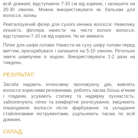
всій довжині, відступаючи 7-10 см від коріння, і залишити на
20-30 хвилин. Можна використовувати як бальзам для
волосся, залиш
Ревіталізуючий філер для сухого кінчика волосся: Невелику
кількість філлера нанести на чисте вологе волосся,
відступаючи 7-10 см від коріння. Чи не змивати.
Пілінг для шкіри голови: Нанести на суху шкіру голови перед
миттям, проскрабувати і залишити на 5-10 хвилин. Ретельно
змити шампунем із водою. Використовувати 1-2 рази на
тиждень.
РЕЗУЛЬТАТ:
Засоби надають інтенсивну зволожуючу дію, живлять
волосся корисними речовинами, роблять пасма більш м'яким
і гладким, усувають статику та надмірну пухнастість,
забезпечують легке та комфортне розчісування, зміцнюють
пошкоджене волосся після фарбування та укладання
стайлінговими інструментами, ущільнюють пасма по всій
довжині.
СКЛАД: