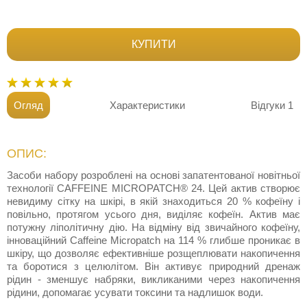
КУПИТИ
Огляд
Характеристики
Відгуки
1
ОПИС:
Засоби набору розроблені на основі запатентованої новітньої
технології CAFFEINE MICROPATCH® 24. Цей актив створює
невидиму сітку на шкірі, в якій знаходиться 20 % кофеїну і
повільно, протягом усього дня, виділяє кофеїн. Актив має
потужну ліполітичну дію. На відміну від звичайного кофеїну,
інноваційний Caffeine Micropatch на 114 % глибше проникає в
шкіру, що дозволяє ефективніше розщеплювати накопичення
та боротися з целюлітом. Він активує природний дренаж
рідин - зменшує набряки, викликаними через накопичення
рідини, допомагає усувати токсини та надлишок води.