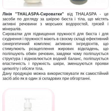
Лінія "THALASPA-Сироватки"
від
THALASPA
- це
засоби по догляду за шкірою бюста і тіла, що містять
активні речовини з морських водоростей, грязей і
мінералів.
Сироватки для підвищення пружності для бюста і для
схуднення і пружності мають в своєму складі ефективний
синергетичний комплекс активних інгредієнтів, що
стимулюють розщеплення жирових відкладень, що
поліпшують обмін речовин, завдяки чому поліпшується
структура і відновлюється водний баланс, поліпшується
еластичність і пружність шкіри, зменшуються прояви
целюліту і обсяги тіла.
Дану продукцію можна використовувати як самостійний
засіб або як в один зі складових при обгортанні.