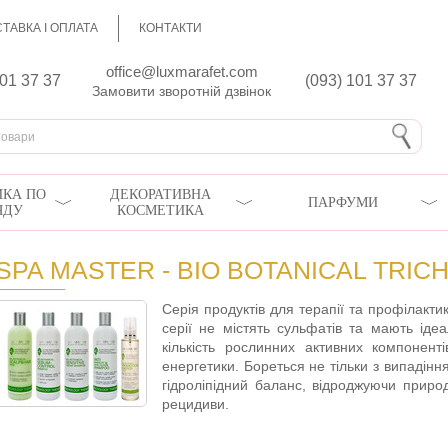
ТАВКА І ОПЛАТА
КОНТАКТИ
office@luxmarafet.com
801 37 37
(093) 101 37 37
Замовити зворотній дзвінок
КА ПО
ДЕКОРАТИВНА
ПАРФУМИ
ЯДУ
КОСМЕТИКА
SPA MASTER - BIO BOTANICAL TRI
Серія продуктів для терапії та профілакт
серії не містять сульфатів та мають іде
кількість рослинних активних компоненті
енергетики. Бореться не тільки з випадін
гідроліпідний баланс, відроджуючи прир
рецидиви.