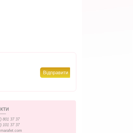
КТИ
) 801 37 37
) 101 37 37
xmarafet.com