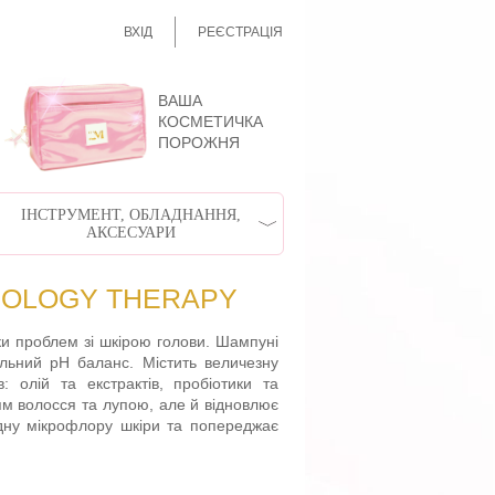
ВХІД
РЕЄСТРАЦІЯ
ВАША
КОСМЕТИЧКА
ПОРОЖНЯ
ІНСТРУМЕНТ, ОБЛАДНАННЯ,
АКСЕСУАРИ
CHOLOGY THERAPY
ики проблем зі шкірою голови. Шампуні
альний pH баланс. Містить величезну
в: олій та екстрактів, пробіотики та
ням волосся та лупою, але й відновлює
одну мікрофлору шкіри та попереджає