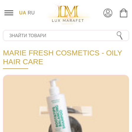
UA
RU
MARIE FRESH COSMETICS - OILY
HAIR CARE