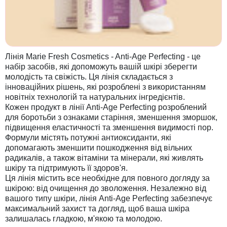
Лінія Marie Fresh Cosmetics - Anti-Age Perfecting - це
набір засобів, які допоможуть вашій шкірі зберегти
молодість та свіжість. Ця лінія складається з
інноваційних рішень, які розроблені з використанням
новітніх технологій та натуральних інгредієнтів.
Кожен продукт в лінії Anti-Age Perfecting розроблений
для боротьби з ознаками старіння, зменшення зморшок,
підвищення еластичності та зменшення видимості пор.
Формули містять потужні антиоксиданти, які
допомагають зменшити пошкодження від вільних
радикалів, а також вітаміни та мінерали, які живлять
шкіру та підтримують її здоров'я.
Ця лінія містить все необхідне для повного догляду за
шкірою: від очищення до зволоження. Незалежно від
вашого типу шкіри, лінія Anti-Age Perfecting забезпечує
максимальний захист та догляд, щоб ваша шкіра
залишалась гладкою, м'якою та молодою.