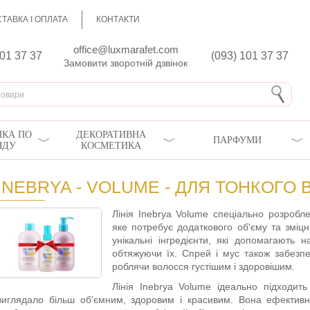
ТАВКА І ОПЛАТА
КОНТАКТИ
office@luxmarafet.com
801 37 37
(093) 101 37 37
Замовити зворотній дзвінок
КА ПО
ДЕКОРАТИВНА
ПАРФУМИ
ЯДУ
КОСМЕТИКА
INEBRYA - VOLUME - ДЛЯ ТОНКОГО
Лінія Inebrya Volume спеціально розробл
яке потребує додаткового об'єму та зміц
унікальні інгредієнти, які допомагають 
обтяжуючи їх. Спрей і мус також забезпе
роблячи волосся густішим і здоровішим.
Лінія Inebrya Volume ідеально підходит
виглядало більш об'ємним, здоровим і красивим. Вона ефектив