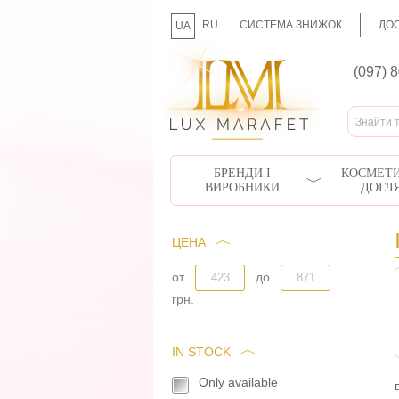
RU
СИСТЕМА ЗНИЖОК
ДОС
UA
(097) 
БРЕНДИ І
КОСМЕТИ
ВИРОБНИКИ
ДОГЛ
ЦЕНА
от
до
грн.
IN STOCK
Only available