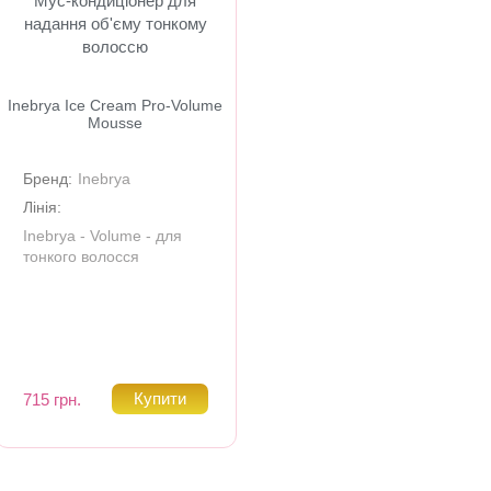
Мус-кондиціонер для
надання об'єму тонкому
волоссю
Inebrya Ice Cream Pro-Volume
Mousse
Бренд:
Inebrya
Лінія:
Inebrya - Volume - для
тонкого волосся
715 грн.