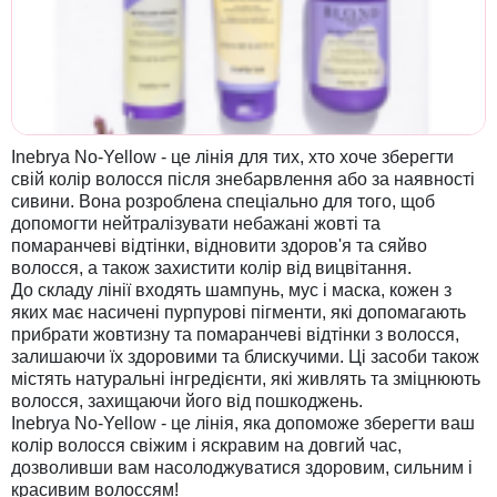
Inebrya No-Yellow - це лінія для тих, хто хоче зберегти
свій колір волосся після знебарвлення або за наявності
сивини. Вона розроблена спеціально для того, щоб
допомогти нейтралізувати небажані жовті та
помаранчеві відтінки, відновити здоров'я та сяйво
волосся, а також захистити колір від вицвітання.
До складу лінії входять шампунь, мус і маска, кожен з
яких має насичені пурпурові пігменти, які допомагають
прибрати жовтизну та помаранчеві відтінки з волосся,
залишаючи їх здоровими та блискучими. Ці засоби також
містять натуральні інгредієнти, які живлять та зміцнюють
волосся, захищаючи його від пошкоджень.
Inebrya No-Yellow - це лінія, яка допоможе зберегти ваш
колір волосся свіжим і яскравим на довгий час,
дозволивши вам насолоджуватися здоровим, сильним і
красивим волоссям!