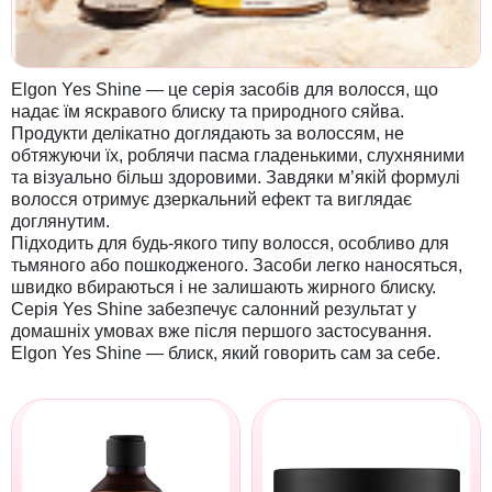
Elgon Yes Shine — це серія засобів для волосся, що
надає їм яскравого блиску та природного сяйва.
Продукти делікатно доглядають за волоссям, не
обтяжуючи їх, роблячи пасма гладенькими, слухняними
та візуально більш здоровими. Завдяки м’якій формулі
волосся отримує дзеркальний ефект та виглядає
доглянутим.
Підходить для будь-якого типу волосся, особливо для
тьмяного або пошкодженого. Засоби легко наносяться,
швидко вбираються і не залишають жирного блиску.
Серія Yes Shine забезпечує салонний результат у
домашніх умовах вже після першого застосування.
Elgon Yes Shine — блиск, який говорить сам за себе.