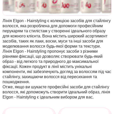
Лінія Elgon - Hairstyling є колекцією засобів для стайлінгу
волосся, яка розроблена для допомоги професійним
перукарям та стилістам у створенні ідеального образу
для кожного клієнта. Вона містить широкий асортимент
засобів, таких як лаки, воски, муси та інші засоби для
моделювання волосся будь-якої форми та текстури.
Лінія Elgon - Hairstyling пропонує засоби з різними
рівнями фіксації, що дозволяє створювати будь-який
образ - від легкого та природного до максимальної
фіксації. Кожен продукт в лінії містить унікальні
компоненти, які забезпечують догляд за волоссям під час
стайлінгу, захищаючи волосся від пересихання та
пошкодження.
Отже, якщо ви шукаєте професійні засоби для стайлінгу
волосся, які допоможуть створити ідеальний образ, лінія
Elgon - Hairstyling є ідеальним вибором для вас.