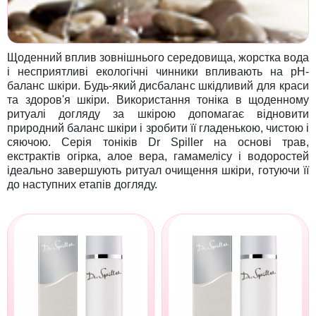
Щоденний вплив зовнішнього середовища, жорстка вода
і несприятливі екологічні чинники впливають на рН-
баланс шкіри. Будь-який дисбаланс шкідливий для краси
та здоров'я шкіри. Використання тоніка в щоденному
ритуалі догляду за шкірою допомагає відновити
природний баланс шкіри і зробити її гладенькою, чистою і
сяючою. Серія тоніків Dr Spiller на основі трав,
екстрактів огірка, алое вера, гамамелісу і водоростей
ідеально завершують ритуал очищення шкіри, готуючи її
до наступних етапів догляду.