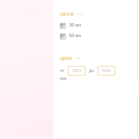
ОБ'ЄМ
30 мл
50 мл
ЦЕНА
от
до
грн.