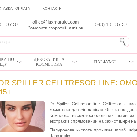
ТАВКА І ОПЛАТА
КОНТАКТИ
office@luxmarafet.com
801 37 37
(093) 101 37 37
Замовити зворотній дзвінок
КА ПО
ДЕКОРАТИВНА
ПАРФУМИ
ЯДУ
КОСМЕТИКА
DR SPILLER CELLTRESOR LINE: О
45+
Dr Spiller Celltresor line Celltresor - 
косметики для жінок після 45, яка не дає 
Комплекс високотехнологічних активних 
екстрактів спрямований на захист шкіри на 
Гіалуронова кислота проникає вглиб шкір
гідратацію.