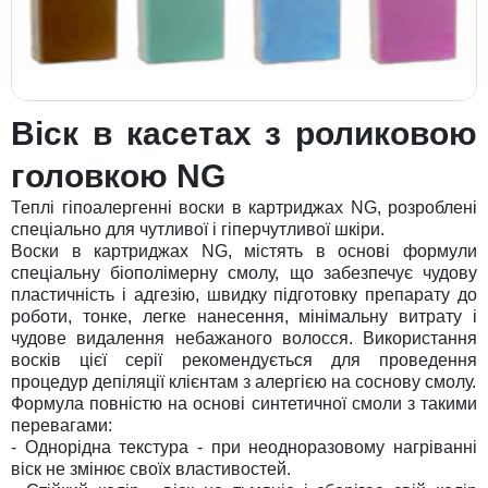
Віск в касетах з роликовою
головкою NG
Теплі гіпоалергенні воски в картриджах NG, розроблені
спеціально для чутливої і гіперчутливої шкіри.
Воски в картриджах NG, містять в основі формули
спеціальну біополімерну смолу, що забезпечує чудову
пластичність і адгезію, швидку підготовку препарату до
роботи, тонке, легке нанесення, мінімальну витрату і
чудове видалення небажаного волосся. Використання
восків цієї серії рекомендується для проведення
процедур депіляції клієнтам з алергією на соснову смолу.
Формула повністю на основі синтетичної смоли з такими
перевагами:
- Однорідна текстура - при неодноразовому нагріванні
віск не змінює своїх властивостей.