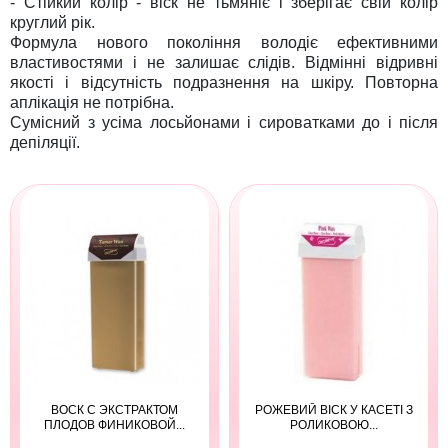
- Стійкий колір - віск не тьмяніє і зберігає свій колір
круглий рік.
Формула нового покоління володіє ефективними
властивостями і не залишає слідів. Відмінні відривні
якості і відсутність подразнення на шкіру. Повторна
аплікація не потрібна.
Сумісний з усіма лосьйонами і сироватками до і після
депіляції.
ВОСК С ЭКСТРАКТОМ
РОЖЕВИЙ ВІСК У КАСЕТІ З
ПЛОДОВ ФИНИКОВОЙ...
РОЛИКОВОЮ...