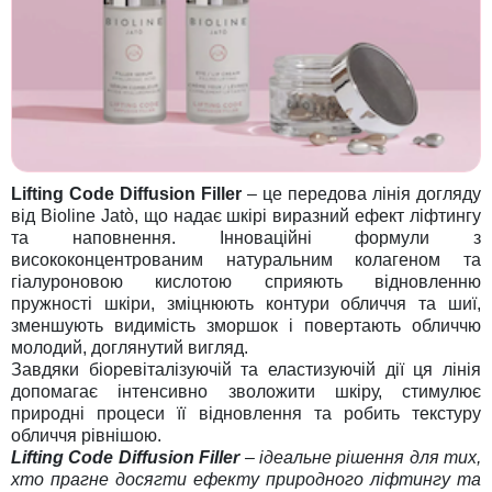
Lifting Code Diffusion Filler
– це передова лінія догляду
від Bioline Jatò, що надає шкірі виразний ефект ліфтингу
та наповнення. Інноваційні формули з
висококонцентрованим натуральним колагеном та
гіалуроновою кислотою сприяють відновленню
пружності шкіри, зміцнюють контури обличчя та шиї,
зменшують видимість зморшок і повертають обличчю
молодий, доглянутий вигляд.
Завдяки біоревіталізуючій та еластизуючій дії ця лінія
допомагає інтенсивно зволожити шкіру, стимулює
природні процеси її відновлення та робить текстуру
обличчя рівнішою.
Lifting Code Diffusion Filler
– ідеальне рішення для тих,
хто прагне досягти ефекту природного ліфтингу та