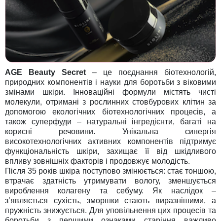
AGE Beauty Secret
– це поєднання біотехнологій,
природних компонентів і науки для боротьби з віковими
змінами шкіри. Інноваційні формули містять чисті
молекули, отримані з рослинних стовбурових клітин за
допомогою екологічних біотехнологічних процесів, а
також суперфуди – натуральні інгредієнти, багаті на
корисні речовини. Унікальна синергія
високотехнологічних активних компонентів підтримує
функціональність шкіри, захищає її від шкідливого
впливу зовнішніх факторів і продовжує молодість.
Після 35 років шкіра поступово змінюється: стає тоншою,
втрачає здатність утримувати вологу, зменшується
вироблення колагену та себуму. Як наслідок –
з’являється сухість, зморшки стають виразнішими, а
пружність знижується. Для уповільнення цих процесів та
боротьби з першими ознаками старіння важливо