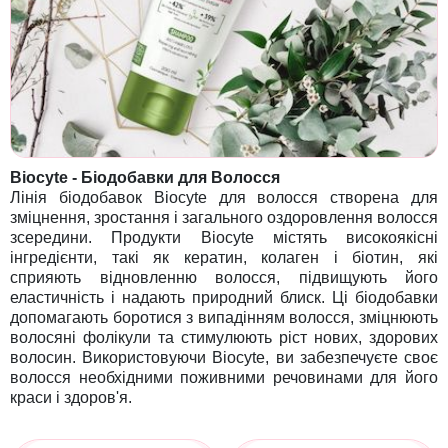
Biocyte - Біодобавки для Волосся
Лінія біодобавок Biocyte для волосся створена для
зміцнення, зростання і загального оздоровлення волосся
зсередини. Продукти Biocyte містять високоякісні
інгредієнти, такі як кератин, колаген і біотин, які
сприяють відновленню волосся, підвищують його
еластичність і надають природний блиск. Ці біодобавки
допомагають боротися з випадінням волосся, зміцнюють
волосяні фолікули та стимулюють ріст нових, здорових
волосин. Використовуючи Biocyte, ви забезпечуєте своє
волосся необхідними поживними речовинами для його
краси і здоров'я.