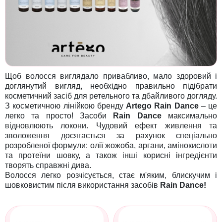
Щоб волосся виглядало привабливо, мало здоровий і
доглянутий вигляд, необхідно правильно підібрати
косметичний засіб для ретельного та дбайливого догляду.
З косметичною лінійкою бренду
Artego Rain Dance
– це
легко та просто! Засоби
Rain Dance
максимально
відновлюють локони. Чудовий ефект живлення та
зволоження досягається за рахунок спеціально
розробленої формули: олії жожоба, аргани, амінокислоти
та протеїни шовку, а також інші корисні інгредієнти
творять справжні дива.
Волосся легко розчісується, стає м'яким, блискучим і
шовковистим після використання засобів
Rain Dance!