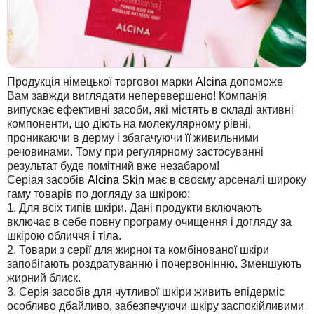
Продукція німецької торгової марки
Alcina
допоможе
Вам завжди виглядати неперевершено! Компанія
випускає ефективні засоби, які містять в складі активні
компоненти, що діють на молекулярному рівні,
проникаючи в дерму і збагачуючи її живильними
речовинами. Тому при регулярному застосуванні
результат буде помітний вже незабаром!
Серіая засобів
Alcina Skin
має в своєму арсеналі широку
гаму товарів по догляду за шкірою:
1. Для всіх типів шкіри. Дані продукти включають
включає в себе повну програму очищення і догляду за
шкірою обличчя і тіла.
2. Товари з серії для жирної та комбінованої шкіри
запобігають роздратуванню і почервонінню. Зменшують
жирний блиск.
3. Серія засобів для чутливої шкіри живить епідерміс
особливо дбайливо, забезпечуючи шкіру заспокійливими