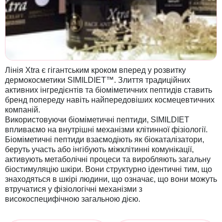
Лінія Xtra є гігантським кроком вперед у розвитку
дермокосметики SIMILDIET™. Злиття традиційних
активних інгредієнтів та біоміметичних пептидів ставить
бренд попереду навіть найпередовіших космецевтичних
компаній.
Використовуючи біоміметичні пептиди, SIMILDIET
впливаємо на внутрішні механізми клітинної фізіології.
Біоміметичні пептиди взаємодіють як біокаталізатори,
беруть участь або інгібують міжклітинні комунікації,
активують метаболічні процеси та виробляють загальну
біостимуляцію шкіри. Вони структурно ідентичні тим, що
знаходяться в шкірі людини, що означає, що вони можуть
втручатися у фізіологічні механізми з
високоспецифічною загальною дією.