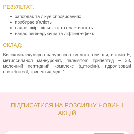
РЕЗУЛЬТАТ:
запобігає та лікує «провисання»
прибирає в'ялість
надає шкірі щільність та еластичність
надає регенеруючий та ліфтинг-ефект. ⠀
СКЛАД:
Високомолекулярна гіалуронова кислота, олія ши, вітамін Е,
метилсиланол маннуронат, пальмітоїл трипептид – 38,
молочний пептидний комплекс (цитокіни), гідролізовані
протеїни сої, трипептид міді -1.
ПІДПИСАТИСЯ НА РОЗСИЛКУ НОВИН І
АКЦІЙ