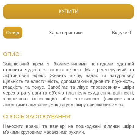
КУПИТИ
Огляд
Характеристики
Відгуки
0
ОПИС:
Зміцнюючий крем з біоміметичними пептидами здатний
створити чудеса з вашою шкірою. Має регенеруючий та
ліфтинговий ефект. Живить шкіру, надає їй натуральну
щільність та еластичність, допомагаючи відновити пружність,
гладкість та тонус. Запобігає та лікує «провисання» шкіри
через втрату ваги та об'ємів тіла після схуднення, вагітності,
хірургічного (ліпосакція) або естетичного (використання
ліполітиків) лікування; «підтягує» шкіру при вікових зміна.
СПОСІБ ЗАСТОСУВАННЯ:
Наносити вранці та ввечері на пошкоджені ділянки шкіри
м'якими круговими масажними рухами.