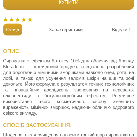
КУПИТИ
Огляд
Характеристики
Відгуки
1
ОПИС:
Сироватка з ефектом ботоксу 10% для обличчя від бренду
Kleraderm — доглядовий продукт, спеціально розроблений
для боротьби з мімічними зморшками навколо очей, рота, на
лобі, а також для усунення заломів шкіри на шиї та зоні
декольте. Його формула є результатом точних технологічних
та інноваційних досліджень, заснованих на перевагах
гексапептиду з ботуліноподібним ефектом. Регулярне
використання цього косметичного засобу зменшить
вираженість мімічних зморшок, надаючи обличчю здорового
свіжого вигляду.
СПОСІБ ЗАСТОСУВАННЯ:
Щоденно, після очищення наносити тонкий шар сироватки на