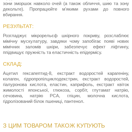
зони зморшок навколо очей (а також обличчя, шию та зону
декольте). Пропрацюйте м'якими рухами до повного
вбирання.
РЕЗУЛЬТАТ:
Розгладжує мікрорельєф шкірного покриву, розслаблює
мімічну мускулатуру, завдяки чому запобігає появі нових
мімічних заломів шкіри, забезпечує ефект ліфтингу,
ппідвищує пружність та еластичність епідермісу.
СКЛАД:
Ацетил гексапептид-8, екстракт водоростей карагеніну,
колаген, гідропропілциклодекстрин, екстракт водоростей,
гіалуронова кислота, еластин, каприфоль, екстракт квіток
жимолості японської, глюкоза, сорбіт, глутамат натрію,
сечовина, натрію PСА, гліцин, молочна кислота,
гідролізований білок пшениці, пантенол.
З ЦИМ ТОВАРОМ ТАКОЖ КУПУЮТЬ