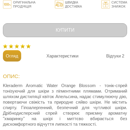
ОРИГІНАЛЬНА
ШВИДКА
СИСТЕМА
ПРОДУКЦІЯ
ДОСТАВКА
ЗНИЖОК
КУПИТИ
Огляд
Характеристики
Відгуки
2
ОПИС:
Kleraderm Aromatic Water Orange Blossom - тонік-спрей
тонізуючий для шкіри з пігментними плямами. Отриманий
шляхом дистиляції квіток Апельсина, надає стимулюючу дію,
повертаючи свіжість та природне сяйво шкіри. Не містить
спирту. Гіпоалергенний, безпечний для чутливої шкіри.
Дрібнодисперсний спрей створює приємну ароматну
"хмаринку" на шкірі і миттєво вбирається без
дискомфортного відчуття липкості та тяжкості.