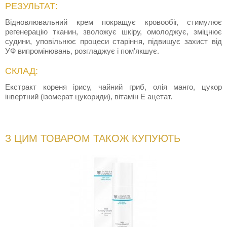
РЕЗУЛЬТАТ:
Відновлювальний крем покращує кровообіг, стимулює
регенерацію тканин, зволожує шкіру, омолоджує, зміцнює
судини, уповільнює процеси старіння, підвищує захист від
УФ випромінювань, розгладжує і пом'якшує.
СКЛАД:
Екстракт кореня ірису, чайний гриб, олія манго, цукор
інвертний (ізомерат цукориди), вітамін E ацетат.
З ЦИМ ТОВАРОМ ТАКОЖ КУПУЮТЬ