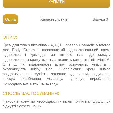
КУПИТИ
Огляд
Характеристики
Відгуки
0
ОПИС:
Крем для тіла з вітамінами А, С, Е Janssen Cosmetic Vitaforce
Ace Body Cream - шовковистий відновлювальний крем,
відновлює і доглядає за шкірою тіла. До складу
відновлюючого крему для тіла входить комплекс вітамінів А,
С і Е, які відновлюють шкіру, освіжають, живлять і
охолоджують шкіру тіла. Оновлюючий крем знімає
роздратування і сухість, захищає від вільних радикалів,
знижує вироблення меланіну, підвищує вироблення
природного колагену і еластину.
СПОСІБ ЗАСТОСУВАННЯ:
Наносити крем по необхідності - після прийняття душу, при
відчутті сухості, на ніч.