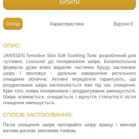
КУПИТИ
Огляд
Характеристики
Відгуки
0
ОПИС:
JANSSEN Sensitive Skin Soft Soothing Tonic розроблений для
чутливої, схильної до почервоніння шкіри. Безалкогольна
формула дуже м'яко видаляє частинки бруду, заспокоює
шкіру і зволожує - ідеальне завершення ретельного
очищення обличчя. Активні інгредієнти гарантують, що
роздратована шкіра заспокоюється вже під час очищення.
Крім того, поява почервоніння і роздратування зменшується.
Шкіра освіжається, очищається і відчуття стягнутості після
очищення зменшується.
СПОСІБ ЗАСТОСУВАННЯ:
Після очищення шкіри протирайте шкіру вранці і ввечері
ватним диском, змоченим тоніком.