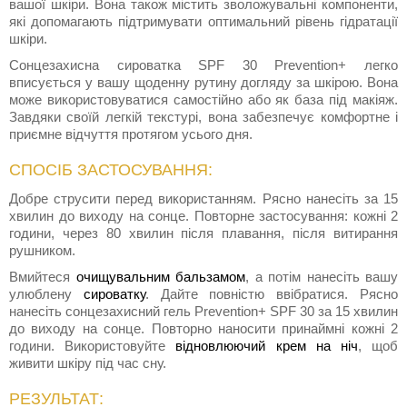
вашої шкіри. Вона також містить зволожувальні компоненти,
які допомагають підтримувати оптимальний рівень гідратації
шкіри.
Сонцезахисна сироватка SPF 30 Prevention+ легко
вписується у вашу щоденну рутину догляду за шкірою. Вона
може використовуватися самостійно або як база під макіяж.
Завдяки своїй легкій текстурі, вона забезпечує комфортне і
приємне відчуття протягом усього дня.
СПОСІБ ЗАСТОСУВАННЯ:
Добре струсити перед використанням. Рясно нанесіть за 15
хвилин до виходу на сонце. Повторне застосування: кожні 2
години, через 80 хвилин після плавання, після витирання
рушником.
Вмийтеся
очищувальним бальзамом
, а потім нанесіть вашу
улюблену
сироватку
. Дайте повністю ввібратися. Рясно
нанесіть сонцезахисний гель Prevention+ SPF 30 за 15 хвилин
до виходу на сонце. Повторно наносити принаймні кожні 2
години. Використовуйте
відновлюючий крем на ніч
, щоб
живити шкіру під час сну.
РЕЗУЛЬТАТ: