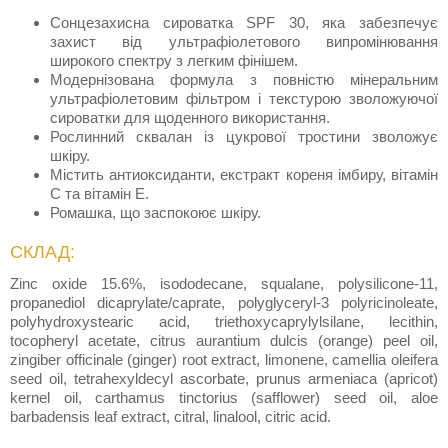
Сонцезахисна сироватка SPF 30, яка забезпечує
захист від ультрафіолетового випромінювання
широкого спектру з легким фінішем.
Модернізована формула з повністю мінеральним
ультрафіолетовим фільтром і текстурою зволожуючої
сироватки для щоденного використання.
Рослинний сквалан із цукрової тростини зволожує
шкіру.
Містить антиоксиданти, екстракт кореня імбиру, вітамін
С та вітамін Е.
Ромашка, що заспокоює шкіру.
СКЛАД:
Zinc oxide 15.6%, isododecane, squalane, polysilicone-11,
propanediol dicaprylate/caprate, polyglyceryl-3 polyricinoleate,
polyhydroxystearic acid, triethoxycaprylylsilane, lecithin,
tocopheryl acetate, citrus aurantium dulcis (orange) peel oil,
zingiber officinale (ginger) root extract, limonene, camellia oleifera
seed oil, tetrahexyldecyl ascorbate, prunus armeniaca (apricot)
kernel oil, carthamus tinctorius (safflower) seed oil, aloe
barbadensis leaf extract, citral, linalool, citric acid.