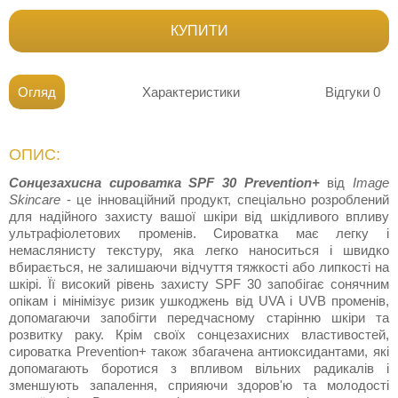
КУПИТИ
Огляд
Характеристики
Відгуки
0
ОПИС:
Сонцезахисна сироватка SPF 30 Prevention+
від
Image
Skincare
- це інноваційний продукт, спеціально розроблений
для надійного захисту вашої шкіри від шкідливого впливу
ультрафіолетових променів. Сироватка має легку і
немаслянисту текстуру, яка легко наноситься і швидко
вбирається, не залишаючи відчуття тяжкості або липкості на
шкірі. Її високий рівень захисту SPF 30 запобігає сонячним
опікам і мінімізує ризик ушкоджень від UVA і UVB променів,
допомагаючи запобігти передчасному старінню шкіри та
розвитку раку. Крім своїх сонцезахисних властивостей,
сироватка Prevention+ також збагачена антиоксидантами, які
допомагають боротися з впливом вільних радикалів і
зменшують запалення, сприяючи здоров'ю та молодості