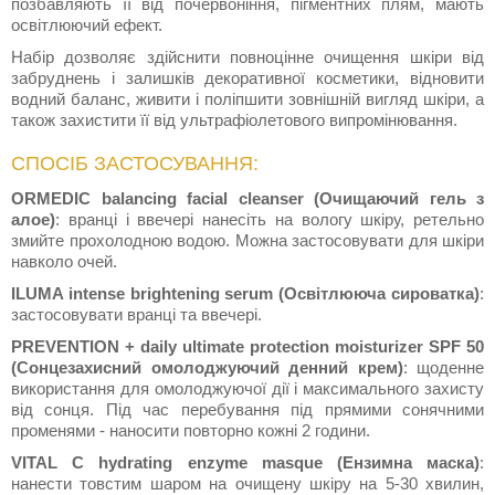
позбавляють її від почервоніння, пігментних плям, мають
освітлюючий ефект.
Набір дозволяє здійснити повноцінне очищення шкіри від
забруднень і залишків декоративної косметики, відновити
водний баланс, живити і поліпшити зовнішній вигляд шкіри, а
також захистити її від ультрафіолетового випромінювання.
СПОСІБ ЗАСТОСУВАННЯ:
ORMEDIC balancing facial cleanser (Очищаючий гель з
алое)
: вранці і ввечері нанесіть на вологу шкіру, ретельно
змийте прохолодною водою. Можна застосовувати для шкіри
навколо очей.
ILUMA intense brightening serum (Освітлююча сироватка)
:
застосовувати вранці та ввечері.
PREVENTION + daily ultimate protection moisturizer SPF 50
(Сонцезахисний омолоджуючий денний крем)
: щоденне
використання для омолоджуючої дії і максимального захисту
від сонця. Під час перебування під прямими сонячними
променями - наносити повторно кожні 2 години.
VITAL C hydrating enzyme masque (Ензимна маска)
:
нанести товстим шаром на очищену шкіру на 5-30 хвилин,