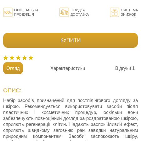
ОРИГІНАЛЬНА
ШВИДКА
СИСТЕМА
ПРОДУКЦІЯ
ДОСТАВКА
ЗНИЖОК
КУПИТИ
Огляд
Характеристики
Відгуки
1
ОПИС:
Набір засобів призначений для постпілінгового догляду за
шкірою. Рекомендується використовувати засоби після
пластичних і косметичних процедур, оскільки вони
забезпечують повноцінний догляд за роздратованою шкірою,
сприяють регенерації клітин. Надають заспокійливий ефект,
сприяють швидкому загоєнню ран завдяки натуральним
природним компонентам. Засоби заспокоюють шкіру,