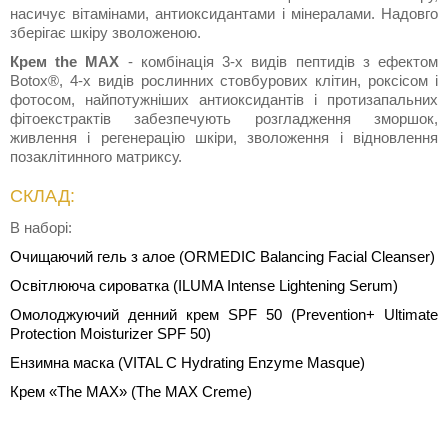
насичує вітамінами, антиоксидантами і мінералами. Надовго
зберігає шкіру зволоженою.
Крем the MAX
- комбінація 3-х видів пептидів з ефектом
Botox®, 4-х видів рослинних стовбурових клітин, роксісом і
фотосом, найпотужніших антиоксидантів і протизапальних
фітоекстрактів забезпечують розгладження зморшок,
живлення і регенерацію шкіри, зволоження і відновлення
позаклітинного матриксу.
СКЛАД:
В наборі:
Очищаючий гель з алое (ORMEDIC Balancing Facial Cleanser)
Освітлююча сироватка (ILUMA Intense Lightening Serum)
Омолоджуючий денний крем SPF 50 (Prevention+ Ultimate
Protection Moisturizer SPF 50)
Ензимна маска (VITAL C Hydrating Enzyme Masque)
Крем «The MAX» (The MAX Creme)