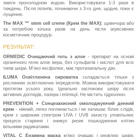
змити прохолодною водою. Використовувати 1-3 рази в
тиждень. Після пілінгів, починаючи з 3-го дня, щодня, поки є
лущення.
The MAX ™ stem cell creme (Крем the MAX)
: щовечора або
за потребою кілька разів на день після агресивних
косметичних процедур.
РЕЗУЛЬТАТ:
ORMEDIC Очищаючий гель з алое
- препарат на основі
органічного гелю алое вера, без сульфатів і кислот для всіх
типів шкіри. М'яко ексфолює, має протизапальну дію.
ILUMA Освітлююча сироватка
складається тільки з
рослинних освітлюючих інгредієнтів. Можна використовувати
протягом усього року. Ідеально заспокоює шкіру після
активних доглядів, лазера і епіляції. Не містить гідрохінон.
PREVENTION + Сонцезахисний омолоджуючий денний
крем
- ніжний, легко поглинається і не залишає білих слідів,
крем з широким спектром UVA / UVB захисту уповільнює
процеси старіння і знижує ризик пошкодження клітин
вільними радикалами.
VITAL C Ензимна маска
м'яко очищає і оновлює шкіру,