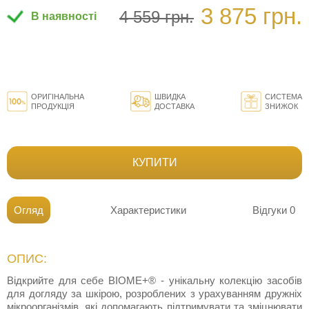
3 875 грн.
4 559 грн.
В наявності
ОРИГІНАЛЬНА
ШВИДКА
СИСТЕМА
ПРОДУКЦІЯ
ДОСТАВКА
ЗНИЖОК
КУПИТИ
Огляд
Характеристики
Відгуки
0
ОПИС:
Відкрийте для себе BIOME+® - унікальну колекцію засобів
для догляду за шкірою, розроблених з урахуванням дружніх
мікроорганізмів, які допомагають підтримувати та зміцнювати