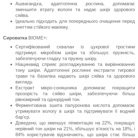
Ашвагандха, адаптогенна рослина, допомагає
зменшити втрату вологи та надає шкірі здорового
сяйва.
Ідеально підходить для попереднього очищення перед
зняттям стійкого макіяжу.
Сироватка
BIOME+:
Сертифікований сквалан із цукрової тростини
підтримує мікробіом шкіри та збільшує пружність,
забезпечуючи гладку та пружну шкіру.
Ніацинамід сприяє розгладжуванню та вирівнюванню
тону шкіри. Адаптогенні рослинні екстракти тигрової
трави та базиліка надають шкірі сяйва та здорового
вигляду.
Екстракт мікро-соняшника допомагає покращити
прозорість та сяйво шкіри, забезпечуючи більш
рівномірний та однорідний тон.
Ферментована зшита гіалуронова кислота допомагає
утримувати вологу в шкірі та підтримувати її водний
бар'єр.
Доведено, що зменшує пігментацію на 22%, покращує
нерівний тон шкіри на 21%, збільшує в'язкість на 18%, і
84% користувачів відзначають, що шкіра стає більш