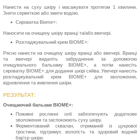
Нанести на суху шкіру і масажувати протягом 1 хвилини.
Зняти серветкою або змити водою.
Сироватка Biome+:
Наносити на очищену шкіру вранці та/або ввечері.
Розгладжувальний крем BIOME+:
Рясно нанести на очищену шкіру вранці або ввечері. Вранці
та ввечері видаліть забруднення за допомогою
очищувального бальзаму BIOME+, а потім нанесіть
сироватку BIOME+ для додання шкірі сяйва. Увечері нанесіть
розгладжувальний крем BIOME+ для зволоження,
відновлення та живлення шкіри.
РЕЗУЛЬТАТ:
Очищаючий бальзам BIOME+:
Поживні рослинні олії забезпечують додаткове
зволоження та заспокоюють суху шкіру.
Ферментований сквалан, отриманий із цукрової
тростини, підтримує вологість та здоровий водний
бар'єр шкіри.