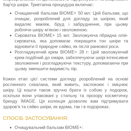
бар'єр шкіри. Триетапна процедура включає:
Очищаючий бальзам BIOME+ 50 мл: Цей бальзам, що
очищає, розроблений для догляду за шкірою, який
видаляє макіяж, бруд і забруднення, при цьому
роблячи шкіру м'якою і зволоженою.
Сироватка BIOME+ 15 мл: Зволожуюча гібридна олія-
сироватка, яка допомагає покращити тон шкіри та
відновити її природне сяйво, як після ранкової роси.
Розгладжуючий крем BIOME+ 28 г: Цей зволожуючий
крем подібний до хмари, забезпечуючи шкірі інтенсивне
зволоження і розгладжуючи текстуру, допомагаючи при
цьому зменшити видимість пір.
Кожен етап цієї системи догляду розроблений на основі
рослинного сквалана, який живить, заспокоює і зміцнює
шкіру. Ці кошти також зручно брати із собою у подорож,
оскільки вони упаковані у стильну та прозору косметичку
бренду IMAGE. Ця колекція дозволяє вам підтримувати
здоров'я та сяйво шкіри, як вдома, так і в подорожах.
СПОСІБ ЗАСТОСУВАННЯ:
Очищувальний бальзам BIOME+: