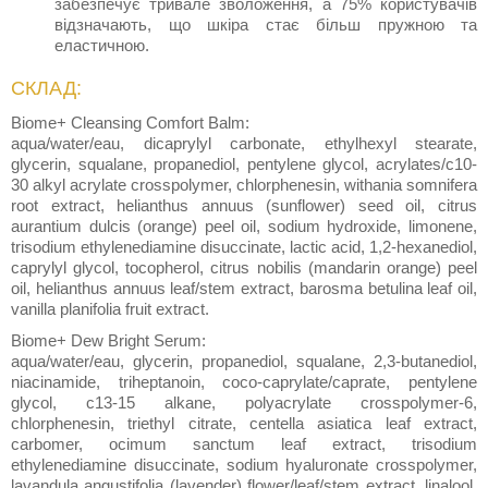
забезпечує тривале зволоження, а 75% користувачів
відзначають, що шкіра стає більш пружною та
еластичною.
СКЛАД:
Biome+ Cleansing Comfort Balm:
aqua/water/eau, dicaprylyl carbonate, ethylhexyl stearate,
glycerin, squalane, propanediol, pentylene glycol, acrylates/c10-
30 alkyl acrylate crosspolymer, chlorphenesin, withania somnifera
root extract, helianthus annuus (sunflower) seed oil, citrus
aurantium dulcis (orange) peel oil, sodium hydroxide, limonene,
trisodium ethylenediamine disuccinate, lactic acid, 1,2-hexanediol,
caprylyl glycol, tocopherol, citrus nobilis (mandarin orange) peel
oil, helianthus annuus leaf/stem extract, barosma betulina leaf oil,
vanilla planifolia fruit extract.
Biome+ Dew Bright Serum:
aqua/water/eau, glycerin, propanediol, squalane, 2,3-butanediol,
niacinamide, triheptanoin, coco-caprylate/caprate, pentylene
glycol, c13-15 alkane, polyacrylate crosspolymer-6,
chlorphenesin, triethyl citrate, centella asiatica leaf extract,
carbomer, ocimum sanctum leaf extract, trisodium
ethylenediamine disuccinate, sodium hyaluronate crosspolymer,
lavandula angustifolia (lavender) flower/leaf/stem extract, linalool,