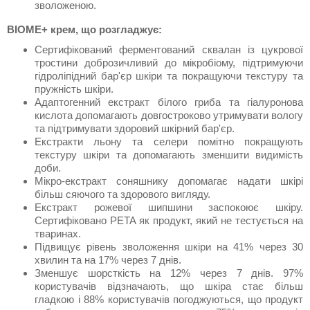
зволоженою.
BIOME+ крем, що розгладжує:
Сертифікований ферментований сквалан із цукрової
тростини доброзичливий до мікробіому, підтримуючи
гідроліпідний бар'єр шкіри та покращуючи текстуру та
пружність шкіри.
Адаптогенний екстракт білого гриба та гіалуронова
кислота допомагають довгостроково утримувати вологу
та підтримувати здоровий шкірний бар'єр.
Екстракти льону та селери помітно покращують
текстуру шкіри та допомагають зменшити видимість
доби.
Мікро-екстракт соняшнику допомагає надати шкірі
більш сяючого та здорового вигляду.
Екстракт рожевої шипшини заспокоює шкіру.
Сертифіковано PETA як продукт, який не тестується на
тваринах.
Підвищує рівень зволоження шкіри на 41% через 30
хвилин та на 17% через 7 днів.
Зменшує шорсткість на 12% через 7 днів. 97%
користувачів відзначають, що шкіра стає більш
гладкою і 88% користувачів погоджуються, що продукт