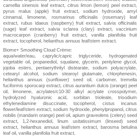
camellia sinensis leaf extract, citrus limon (lemon) peel extract,
pyrus malus (apple) fruit extract, sodium hydroxide, amyl
cinnamal, limonene, rosmarinus officinalis (rosemary) leaf
extract, rubus idaeus (raspberry) fruit extract, salvia officinalis
(sage) leaf extract, salvia sclarea (clary) extract, vaccinium
macrocarpon (cranberry) fruit extract, vanilla planifolia fruit
extract, tocopherol, helianthus annuus leaf/stem extract.
Biome+ Smoothing Cloud Crème:
aqua/water/eau, caprylic/capric triglyceride, hydrogenated
vegetable oil, propanediol, squalane, glycerin, pentylene glycol,
jojoba esters, pentaerythrityl distearate, sodium polyacrylate,
cetearyl alcohol, sodium stearoyl glutamate, chlorphenesin,
helianthus annuus (sunflower) seed oil, carbomer, tremella
fuciformis sporocarp extract, citrus aurantium dulcis (orange) peel
oil, limonene, acrylates/c10-30 alkyl acrylate crosspolymer,
hydrolyzed hyaluronic acid, sorbitan trioleate, trisodium
ethylenediamine disuccinate, tocopherol, cistus incanus
flower/leaf/stem extract, sodium hydroxide, phenylpropanol, citrus
nobilis (mandarin orange) peel oil, apium graveolens (celery) seed
extract, 1,2-hexanediol, linum usitatissimum (linseed) seed
extract, helianthus annuus leaf/stem extract, barosma betulina
leaf oil, vanilla planifolia fruit extract.