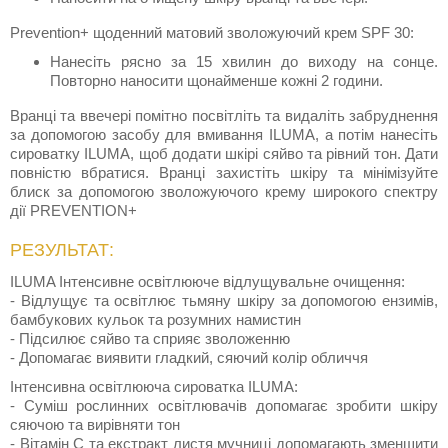
Prevention+ щоденний матовий зволожуючий крем SPF 30:
Нанесіть рясно за 15 хвилин до виходу на сонце.
Повторно наносити щонайменше кожні 2 години.
Вранці та ввечері помітно посвітліть та видаліть забруднення
за допомогою засобу для вмивання ILUMA, а потім нанесіть
сироватку ILUMA, щоб додати шкірі сяйво та рівний тон. Дати
повністю вбратися. Вранці захистіть шкіру та мінімізуйте
блиск за допомогою зволожуючого крему широкого спектру
дії PREVENTION+
РЕЗУЛЬТАТ:
ILUMA Інтенсивне освітлююче відлущувальне очищення:
- Відлущує та освітлює тьмяну шкіру за допомогою ензимів,
бамбукових кульок та розумних намистин
- Підсилює сяйво та сприяє зволоженню
- Допомагає виявити гладкий, сяючий колір обличчя
Інтенсивна освітлююча сироватка ILUMA:
- Суміш рослинних освітлювачів допомагає зробити шкіру
сяючою та вирівняти тон
- Вітамін С та екстракт листя мучниці допомагають зменшити