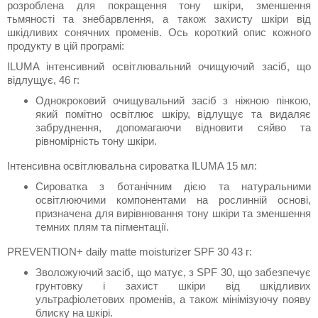
розроблена для покращення тону шкіри, зменшення
тьмяності та знебарвлення, а також захисту шкіри від
шкідливих сонячних променів. Ось короткий опис кожного
продукту в цій програмі:
ILUMA інтенсивний освітлювальний очищуючий засіб, що
відлущує, 46 г:
Однокроковий очищувальний засіб з ніжною пінкою,
який помітно освітлює шкіру, відлущує та видаляє
забруднення, допомагаючи відновити сяйво та
рівномірність тону шкіри.
Інтенсивна освітлювальна сироватка ILUMA 15 мл:
Сироватка з ботанічним дією та натуральними
освітлюючими компонентами на рослинній основі,
призначена для вирівнювання тону шкіри та зменшення
темних плям та пігментації.
PREVENTION+ daily matte moisturizer SPF 30 43 г:
Зволожуючий засіб, що матує, з SPF 30, що забезпечує
грунтовку і захист шкіри від шкідливих
ультрафіолетових променів, а також мінімізуючу появу
блиску на шкірі.