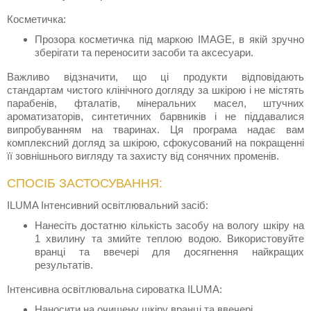
Косметичка:
Прозора косметичка під маркою IMAGE, в якій зручно
зберігати та переносити засоби та аксесуари.
Важливо відзначити, що ці продукти відповідають
стандартам чистого клінічного догляду за шкірою і не містять
парабенів, фталатів, мінеральних масел, штучних
ароматизаторів, синтетичних барвників і не піддавалися
випробуванням на тваринах. Ця програма надає вам
комплексний догляд за шкірою, сфокусований на покращенні
її зовнішнього вигляду та захисту від сонячних променів.
СПОСІБ ЗАСТОСУВАННЯ:
ILUMA Інтенсивний освітлювальний засіб:
Нанесіть достатню кількість засобу на вологу шкіру на
1 хвилину та змийте теплою водою. Використовуйте
вранці та ввечері для досягнення найкращих
результатів.
Інтенсивна освітлювальна сироватка ILUMA:
Наносити на очищену шкіру вранці та ввечері.