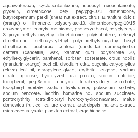
aqua/water/eau, cyclopentasiloxane, isodecyl neopentanoate,
glycerin, dimethicone, cetyl peg/ppg-10/1 dimethicone,
butyrospermum parkii (shea) nut extract, citrus aurantium dulcis
(orange) oil, limonene, polyacrylate-13, dimethicone/peg-10/15
crosspolymer, caprylyl methicone, phenoxyethanol, polyglyceryl-
3 polydimethylsiloxyethyl dimethicone, polyisobutene, cetearyl
dimethicone, triethoxysilylethyl polydimethylsiloxyethyl hexyl
dimethicone, euphorbia cerifera (candelilla) cera/euphorbia
cerifera (candelilla) wax, xanthan gum, polysorbate 20,
ethylhexylglycerin, panthenol, sorbitan isostearate, citrus nobilis
(mandarin orange) peel oil, disodium edta, eugenia caryophyllus
(clove) leaf oil, dipropylene glycol, erythritol, eugenol, sodium
citrate, glucose, hydrolyzed pea protein, sodium chloride,
tocopherol, peg-8/smdi copolymer, tetrahexyldecyl ascorbate,
tocopheryl acetate, sodium hyaluronate, potassium sorbate,
sodium benzoate, lecithin, homarine hcl, sodium succinate,
pentaerythrityl tetra-di-t-butyl hydroxyhydrocinnamate, malus
domestica fruit cell culture extract, arabidopsis thaliana extract,
micrococcus lysate, plankton extract, ergothioneine.