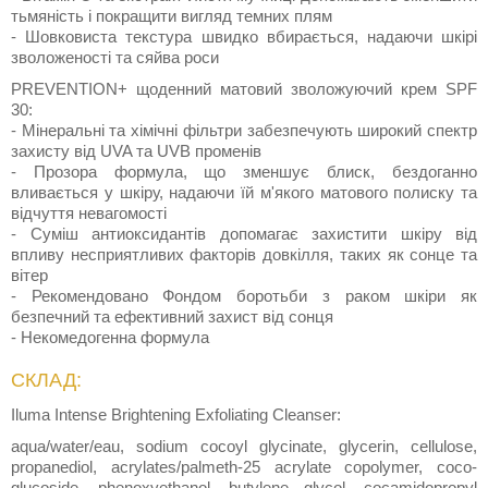
тьмяність і покращити вигляд темних плям
- Шовковиста текстура швидко вбирається, надаючи шкірі
зволоженості та сяйва роси
PREVENTION+ щоденний матовий зволожуючий крем SPF
30:
- Мінеральні та хімічні фільтри забезпечують широкий спектр
захисту від UVA та UVB променів
- Прозора формула, що зменшує блиск, бездоганно
вливається у шкіру, надаючи їй м'якого матового полиску та
відчуття невагомості
- Суміш антиоксидантів допомагає захистити шкіру від
впливу несприятливих факторів довкілля, таких як сонце та
вітер
- Рекомендовано Фондом боротьби з раком шкіри як
безпечний та ефективний захист від сонця
- Некомедогенна формула
СКЛАД:
Iluma Intense Brightening Exfoliating Cleanser:
aqua/water/eau, sodium cocoyl glycinate, glycerin, cellulose,
propanediol, acrylates/palmeth-25 acrylate copolymer, coco-
glucoside, phenoxyethanol, butylene glycol, cocamidopropyl