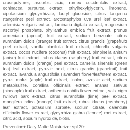
crosspolymer, ascorbic acid, rumex occidentalis extract,
echinacea purpurea extract, ethylhexylglycerin, limonene,
dipotassium glycyrrhizate, lauryl glucoside, citrus tangerina
(tangerine) peel extract, arctostaphylos uva ursi leaf extract,
artemisia vulgaris extract, laminaria digitata extract, magnesium
ascorbyl phosphate, phyllanthus emblica fruit extract, prunus
armeniaca (apricot) fruit extract, sodium benzoate, citrus
aurantium dulcis (orange) fruit extract, citrus grandis (grapefruit)
peel extract, vanilla planifolia fruit extract, chlorella vulgaris
extract, cocos nucifera (coconut) fruit extract, pimpinella anisum
(anise) fruit extract, rubus idaeus (raspberry) fruit extract, citrus
aurantium dulcis (orange) peel extract, camellia sinensis (green
tea) leaf extract, pyruvic acid, citrus grandis (grapefruit) fruit
extract, lavandula angustifolia (lavender) flower/leaf/stem extract,
pyrus malus (apple) fruit extract, linalool, azelaic acid, sodium
metabisulfite, corallina officinalis extract, ananas sativus
(pineapple) fruit extract, anthemis nobilis flower extract, salix nigra
(willow) bark extract, citrus aurantifolia (lime) peel extract,
mangifera indica (mango) fruit extract, rubus idaeus (raspberry)
leaf extract, potassium sorbate, sodium citrate, calendula
officinalis flower extract, glycyrrhiza glabra (licorice) root extract,
citric acid, sodium hydroxide, biotin.
Prevention+ Daily Matte Moisturizer spf 30: