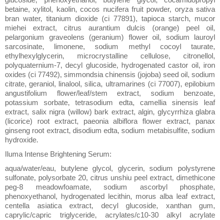
betaine, xylitol, kaolin, cocos nucifera fruit powder, oryza sativa
bran water, titanium dioxide (ci 77891), tapioca starch, mucor
miehei extract, citrus aurantium dulcis (orange) peel oil,
pelargonium graveolens (geranium) flower oil, sodium lauroyl
sarcosinate, limonene, sodium methyl cocoyl taurate,
ethylhexylglycerin, microcrystalline cellulose, citronellol,
polyquaternium-7, decyl glucoside, hydrogenated castor oil, iron
oxides (ci 77492), simmondsia chinensis (jojoba) seed oil, sodium
citrate, geraniol, linalool, silica, ultramarines (ci 77007), epilobium
angustifolium flower/leaf/stem extract, sodium benzoate,
potassium sorbate, tetrasodium edta, camellia sinensis leaf
extract, salix nigra (willow) bark extract, algin, glycyrrhiza glabra
(licorice) root extract, paeonia albiflora flower extract, panax
ginseng root extract, disodium edta, sodium metabisulfite, sodium
hydroxide.
Iluma Intense Brightening Serum:
aqua/water/eau, butylene glycol, glycerin, sodium polystyrene
sulfonate, polysorbate 20, citrus unshiu peel extract, dimethicone
peg-8 meadowfoamate, sodium ascorbyl phosphate,
phenoxyethanol, hydrogenated lecithin, morus alba leaf extract,
centella asiatica extract, decyl glucoside, xanthan gum,
caprylic/capric triglyceride, acrylates/c10-30 alkyl acrylate