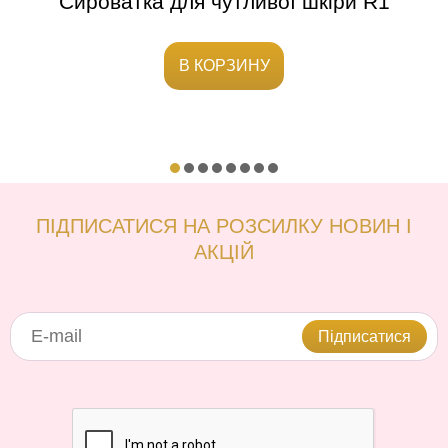
11
Сироватка для чутливої шкіри R1
М
В КОРЗИНУ
ПІДПИСАТИСЯ НА РОЗСИЛКУ НОВИН І
АКЦІЙ
Підписатися