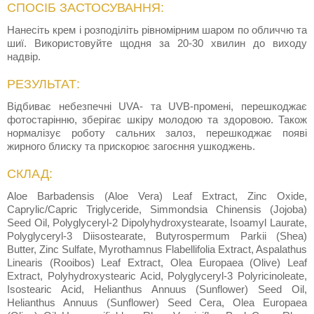
СПОСІБ ЗАСТОСУВАННЯ:
Нанесіть крем і розподіліть рівномірним шаром по обличчю та
шиї. Використовуйте щодня за 20-30 хвилин до виходу
надвір.
РЕЗУЛЬТАТ:
Відбиває небезпечні UVA- та UVB-промені, перешкоджає
фотостарінню, зберігає шкіру молодою та здоровою. Також
нормалізує роботу сальних залоз, перешкоджає появі
жирного блиску та прискорює загоєння ушкоджень.
СКЛАД:
Aloe Barbadensis (Aloe Vera) Leaf Extract, Zinc Oxide,
Caprylic/Capric Triglyceride, Simmondsia Chinensis (Jojoba)
Seed Oil, Polyglyceryl-2 Dipolyhydroxystearate, Isoamyl Laurate,
Polyglyceryl-3 Diisostearate, Butyrospermum Parkii (Shea)
Butter, Zinc Sulfate, Myrothamnus Flabellifolia Extract, Aspalathus
Linearis (Rooibos) Leaf Extract, Olea Europaea (Olive) Leaf
Extract, Polyhydroxystearic Acid, Polyglyceryl-3 Polyricinoleate,
Isostearic Acid, Helianthus Annuus (Sunflower) Seed Oil,
Helianthus Annuus (Sunflower) Seed Cera, Olea Europaea