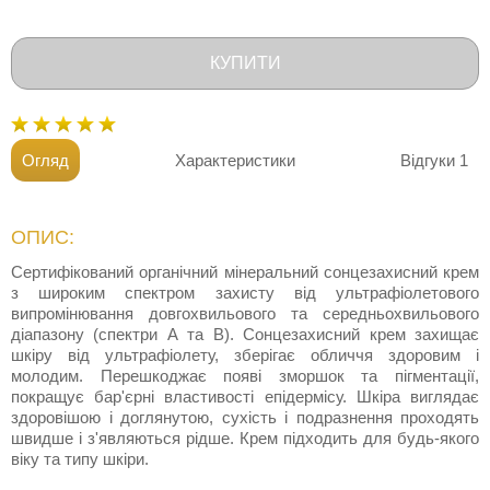
КУПИТИ
Огляд
Характеристики
Відгуки
1
ОПИС:
Сертифікований органічний мінеральний сонцезахисний крем
з широким спектром захисту від ультрафіолетового
випромінювання довгохвильового та середньохвильового
діапазону (спектри А та В). Сонцезахисний крем захищає
шкіру від ультрафіолету, зберігає обличчя здоровим і
молодим. Перешкоджає появі зморшок та пігментації,
покращує бар'єрні властивості епідермісу. Шкіра виглядає
здоровішою і доглянутою, сухість і подразнення проходять
швидше і з'являються рідше. Крем підходить для будь-якого
віку та типу шкіри.