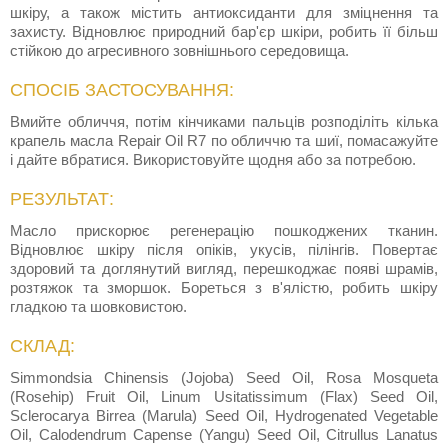
шкіру, а також містить антиоксиданти для зміцнення та
захисту. Відновлює природний бар'єр шкіри, робить її більш
стійкою до агресивного зовнішнього середовища.
СПОСІБ ЗАСТОСУВАННЯ:
Вмийте обличчя, потім кінчиками пальців розподіліть кілька
крапель масла Repair Oil R7 по обличчю та шиї, помасажуйте
і дайте вбратися. Використовуйте щодня або за потребою.
РЕЗУЛЬТАТ:
Масло прискорює регенерацію пошкоджених тканин.
Відновлює шкіру після опіків, укусів, пілінгів. Повертає
здоровий та доглянутий вигляд, перешкоджає появі шрамів,
розтяжок та зморшок. Бореться з в'ялістю, робить шкіру
гладкою та шовковистою.
СКЛАД:
Simmondsia Chinensis (Jojoba) Seed Oil, Rosa Mosqueta
(Rosehip) Fruit Oil, Linum Usitatissimum (Flax) Seed Oil,
Sclerocarya Birrea (Marula) Seed Oil, Hydrogenated Vegetable
Oil, Calodendrum Capense (Yangu) Seed Oil, Citrullus Lanatus