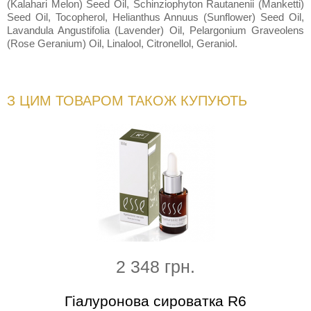
(Kalahari Melon) Seed Oil, Schinziophyton Rautanenii (Manketti)
Seed Oil, Tocopherol, Helianthus Annuus (Sunflower) Seed Oil,
Lavandula Angustifolia (Lavender) Oil, Pelargonium Graveolens
(Rose Geranium) Oil, Linalool, Citronellol, Geraniol.
З ЦИМ ТОВАРОМ ТАКОЖ КУПУЮТЬ
2 348 грн.
ення
Гіалуронова сироватка R6
Жив