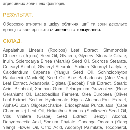
агресивних зовнішніх факторів.
РЕЗУЛЬТАТ:
Обережно втирати в шкіру обличчя, шиї та зони декольте
вранці та ввечері після
очищення
та
тонізування
.
СКЛАД:
Aspalathus Linearis (Rooibos) Leaf Extract, Simmondsia
Chinensis (Jojoba) Seed Oil, Glycerin, Glyceryl Stearate Citrate,
Inulin, Sclerocarya Birrea (Marula) Seed Oil, Sucrose Stearate,
Cetearyl Alcohol, Glyceryl Stearate, Sodium Stearoyl Lactylate,
Calodendrum Capense (Yangu) Seed Oil, Schinziophyton
Rautanenii (Manketti) Seed Oil, Aloe Barbadensis (Aloe Vera)
Leaf Extract, Adansonia Digitata (Baobab) Fruit Extract, Stearic
Acid, Bisabolol, Xanthan Gum, Pelargonium Graveolens (Rose
Geranium) Oil, Lactobacillus Ferment, Olea Europaea (Olive)
Leaf Extract, Sodium Hyaluronate, Kigelia Africana Fruit Extract,
Alpha-Glucan Oligosaccharide, Eriocephalus Punctulatus (Cape
Chamomile) Leaf Oil, Helianthus Annuus (Sunflower) Seed Oil,
Vitis Vinifera (Grape) Seed Extract, Benzyl Alcohol,
Dehydroacetic Acid, Sodium Phytate, Cananga Odorata (Ylang
Ylang) Flower Oil, Citric Acid, Ascorbyl Palmitate, Tocopherol,