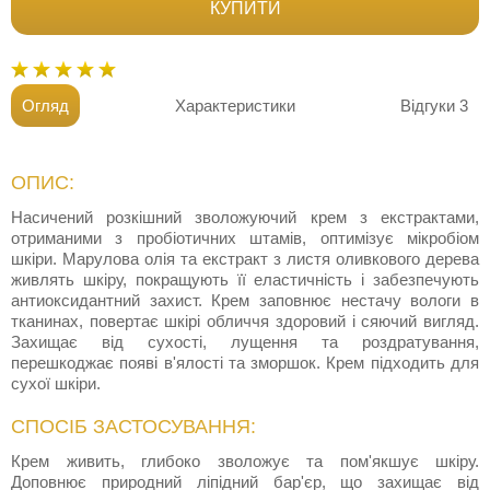
КУПИТИ
Огляд
Характеристики
Відгуки
3
ОПИС:
Насичений розкішний зволожуючий крем з екстрактами,
отриманими з пробіотичних штамів, оптимізує мікробіом
шкіри. Марулова олія та екстракт з листя оливкового дерева
живлять шкіру, покращують її еластичність і забезпечують
антиоксидантний захист. Крем заповнює нестачу вологи в
тканинах, повертає шкірі обличчя здоровий і сяючий вигляд.
Захищає від сухості, лущення та роздратування,
перешкоджає появі в'ялості та зморшок. Крем підходить для
сухої шкіри.
СПОСІБ ЗАСТОСУВАННЯ:
Крем живить, глибоко зволожує та пом'якшує шкіру.
Доповнює природний ліпідний бар'єр, що захищає від