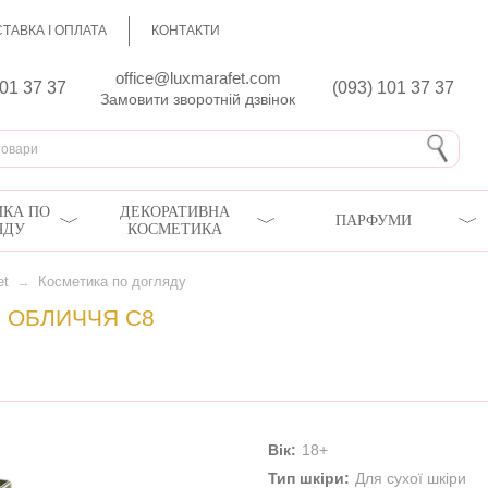
ТАВКА І ОПЛАТА
КОНТАКТИ
office@luxmarafet.com
801 37 37
(093) 101 37 37
Замовити зворотній дзвінок
КА ПО
ДЕКОРАТИВНА
ПАРФУМИ
ЯДУ
КОСМЕТИКА
et
→
Косметика по догляду
 ОБЛИЧЧЯ C8
Вік:
18+
Тип шкіри:
Для сухої шкіри