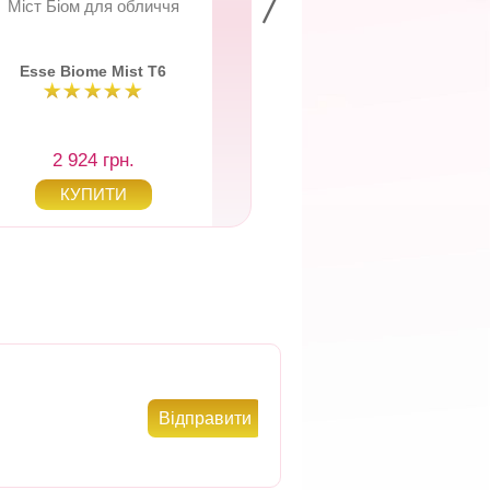
Міст Біом для обличчя
Очищуючий засіб 
чутливої шкіри 
Esse Biome Mist Т6
Esse Sensitive
Cleanser
2 924 грн.
2 791 грн.