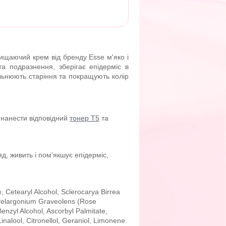
ищаючий крем від бренду Esse м'яко і
а подразнення, зберігає епідерміс в
ільнюють старіння та покращують колір
м нанести відповідний
тонер Т5
та
яд, живить і пом'якшує епідерміс,
, Cetearyl Alcohol, Sclerocarya Birrea
, Pelargonium Graveolens (Rose
enzyl Alcohol, Ascorbyl Palmitate,
nalool, Citronellol, Geraniol, Limonene.