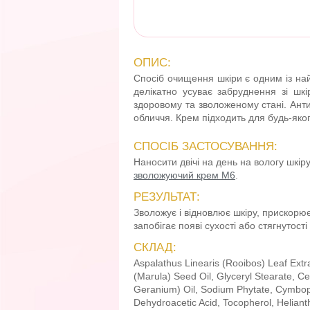
ОПИС:
Спосіб очищення шкіри є одним із на
делікатно усуває забруднення зі шк
здоровому та зволоженому стані. Анти
обличчя. Крем підходить для будь-якого
СПОСІБ ЗАСТОСУВАННЯ:
Наносити двічі на день на вологу шкір
зволожуючий крем М6
.
РЕЗУЛЬТАТ:
Зволожує і відновлює шкіру, прискорює 
запобігає появі сухості або стягнутост
СКЛАД:
Aspalathus Linearis (Rooibos) Leaf Extr
(Marula) Seed Oil, Glyceryl Stearate, C
Geranium) Oil, Sodium Phytate, Cymbopog
Dehydroacetic Acid, Tocopherol, Helianth