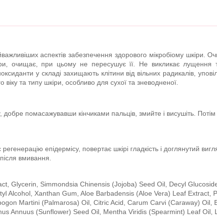
йважливіших аспектів забезпечення здорового мікробіому шкіри. Оч
іри, очищає, при цьому не пересушує її. Не викликає лущення т
оксиданти у складі захищають клітини від вільних радикалів, упов
 віку та типу шкіри, особливо для сухої та зневодненої.
у, добре помасажувавши кінчиками пальців, змийте і висушіть. Поті
регенерацію епідермісу, повертає шкірі гладкість і доглянутий вигл
і після вмивання.
act, Glycerin, Simmondsia Chinensis (Jojoba) Seed Oil, Decyl Glucoside
etyl Alcohol, Xanthan Gum, Aloe Barbadensis (Aloe Vera) Leaf Extract
on Martini (Palmarosa) Oil, Citric Acid, Carum Carvi (Caraway) Oil, B
us Annuus (Sunflower) Seed Oil, Mentha Viridis (Spearmint) Leaf Oil, Li