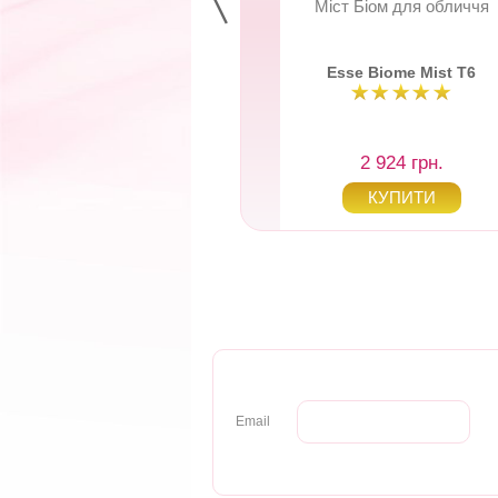
щуючий засіб для
Міст Біом для обличчя
утливої шкіри C1
Esse Sensitive
Esse Biome Mist Т6
Cleanser
2 791 грн.
2 924 грн.
Email