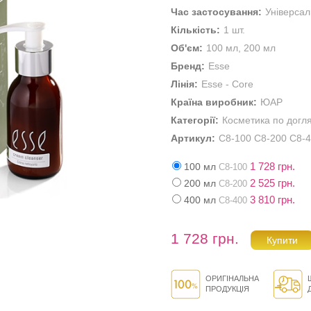
Час застосування:
Універса
Кількість:
1 шт.
Об'єм:
100 мл, 200 мл
Бренд:
Esse
Лінія:
Esse - Core
Країна виробник:
ЮАР
Категорії:
Косметика по догл
Артикул:
C8-100 C8-200 C8-
1 728 грн.
100 мл
C8-100
2 525 грн.
200 мл
C8-200
3 810 грн.
400 мл
C8-400
1 728 грн.
ОРИГІНАЛЬНА
ПРОДУКЦІЯ