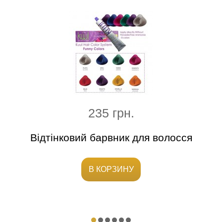
235 грн.
х7,5
Відтінковий барвник для волосся
Віс
В КОРЗИНУ