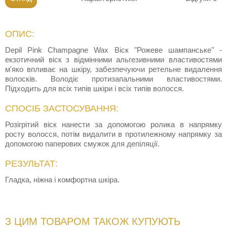
ОПИС:
Depil Pink Champagne Wax Віск "Рожеве шампанське" -
екзотичний віск з відмінними альгезивними властивостями
м'яко впливає на шкіру, забезпечуючи ретельне видалення
волосків. Володіє протизапальними властивостями.
Підходить для всіх типів шкіри і всіх типів волосся.
СПОСІБ ЗАСТОСУВАННЯ:
Розігрітий віск нанести за допомогою ролика в напрямку
росту волосся, потім видалити в протилежному напрямку за
допомогою паперових смужок для депіляції.
РЕЗУЛЬТАТ:
Гладка, ніжна і комфортна шкіра.
З ЦИМ ТОВАРОМ ТАКОЖ КУПУЮТЬ