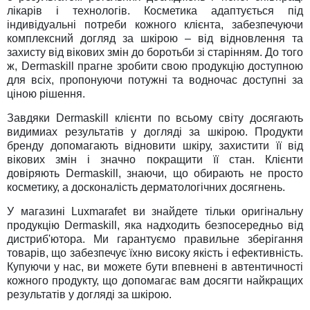
лікарів і технологів. Косметика адаптується під
індивідуальні потреби кожного клієнта, забезпечуючи
комплексний догляд за шкірою – від відновлення та
захисту від вікових змін до боротьби зі старінням. До того
ж, Dermaskill прагне зробити свою продукцію доступною
для всіх, пропонуючи потужні та водночас доступні за
ціною рішення.
Завдяки Dermaskill клієнти по всьому світу досягають
видимиaх результатів у догляді за шкірою. Продукти
бренду допомагають відновити шкіру, захистити її від
вікових змін і значно покращити її стан. Клієнти
довіряють Dermaskill, знаючи, що обирають не просто
косметику, а досконалість дерматологічних досягнень.
У магазині Luxmarafet ви знайдете тільки оригінальну
продукцію Dermaskill, яка надходить безпосередньо від
дистриб'ютора. Ми гарантуємо правильне зберігання
товарів, що забезпечує їхню високу якість і ефективність.
Купуючи у нас, ви можете бути впевнені в автентичності
кожного продукту, що допомагає вам досягти найкращих
результатів у догляді за шкірою.