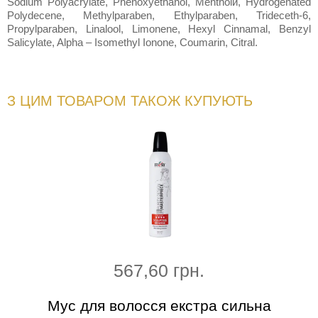
Sodium Polyacrylate, Phenoxyethanol, Mentholй, Hydrogenated
Polydecene, Methylparaben, Ethylparaben, Trideceth-6,
Propylparaben, Linalool, Limonene, Hexyl Cinnamal, Benzyl
Salicylate, Alpha – Isomethyl Ionone, Coumarin, Citral.
З ЦИМ ТОВАРОМ ТАКОЖ КУПУЮТЬ
567,60 грн.
Мус для волосся екстра сильна
Оде