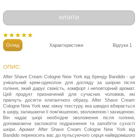
КУПИТИ
Огляд
Характеристики
Відгуки
1
ОПИС:
After Shave Cream Cologne New York від бренду Bandido - це
унікальний крем-одеколон для догляду за шкірою після
гоління, який дарує свіжість, комфорт і неповторний аромат.
Цей продукт призначений для сучасних чоловіків, які
прагнуть досягти елегантного образу. After Shave Cream
Cologne New York має ніжну текстуру, яка швидко вбирається
в шкіру, залишаючи її пом'якшеною, зволоженою і захищеною.
Він надає шкірі необхідне зволоження після гоління,
допомагаючи заспокоїти подразнення та запобігти сухості
шкіри. Аромат After Shave Cream Cologne New York від
Bandido переносить вас до пульсуючого серця найвідомішого