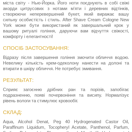
міста світу - Нью-Йорка. Його ноти поєднують в собі свіжі
акорди цитрусових з нотами м'яти і деревних відтінків,
створюючи неперевершений букет, який виражає вашу
сильну особистість і стиль. After Shave Cream Cologne New
York може бути використаний як завершальний крок у
вашому ритуалі гоління, даруючи вам відчуття свіжості,
комфорту і елегантності!
СПОСІБ ЗАСТОСУВАННЯ:
Відразу після завершення гоління змочити обличчя водою.
Невелику кількість крем-одеколону нанести на долоні та
втирати в шкіру обличчя. Не потребує змивання.
РЕЗУЛЬТАТ:
Сприяє загоєнню дрібних ран та порізів, запобігає
подразненню, появі почервоніння та висипу. Нормалізує
рівень вологи та стимулює кровообіг.
СКЛАД:
Aqua, Alcohol Denat, Peg 40 Hydrogenated Castor Oil,
Paraffinum Liquidum, Tocopheryl Acetate, Panthenol, Parfum,