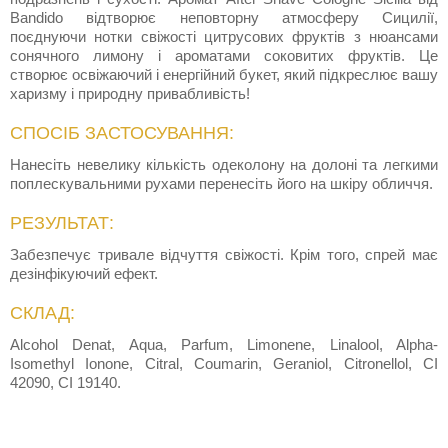
Bandido відтворює неповторну атмосферу Сицилії,
поєднуючи нотки свіжості цитрусових фруктів з нюансами
сонячного лимону і ароматами соковитих фруктів. Це
створює освіжаючий і енергійний букет, який підкреслює вашу
харизму і природну привабливість!
СПОСІБ ЗАСТОСУВАННЯ:
Нанесіть невелику кількість одеколону на долоні та легкими
поплескувальними рухами перенесіть його на шкіру обличчя.
РЕЗУЛЬТАТ:
Забезпечує тривале відчуття свіжості. Крім того, спрей має
дезінфікуючий ефект.
СКЛАД:
Alcohol Denat, Aqua, Parfum, Limonene, Linalool, Alpha-
Isomethyl Ionone, Citral, Coumarin, Geraniol, Citronellol, CI
42090, CI 19140.