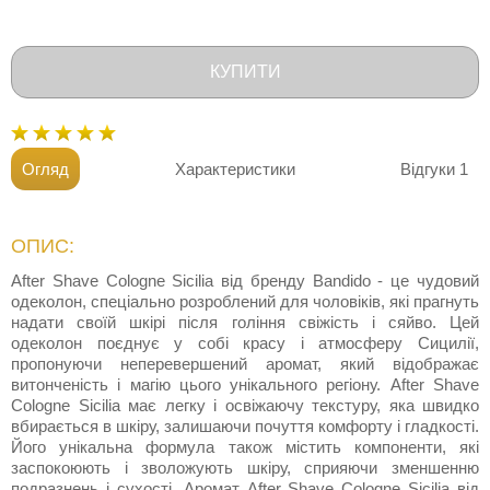
КУПИТИ
Огляд
Характеристики
Відгуки
1
ОПИС:
After Shave Cologne Sicilia від бренду Bandido - це чудовий
одеколон, спеціально розроблений для чоловіків, які прагнуть
надати своїй шкірі після гоління свіжість і сяйво. Цей
одеколон поєднує у собі красу і атмосферу Сицилії,
пропонуючи неперевершений аромат, який відображає
витонченість і магію цього унікального регіону. After Shave
Cologne Sicilia має легку і освіжаючу текстуру, яка швидко
вбирається в шкіру, залишаючи почуття комфорту і гладкості.
Його унікальна формула також містить компоненти, які
заспокоюють і зволожують шкіру, сприяючи зменшенню
подразнень і сухості. Аромат After Shave Cologne Sicilia від