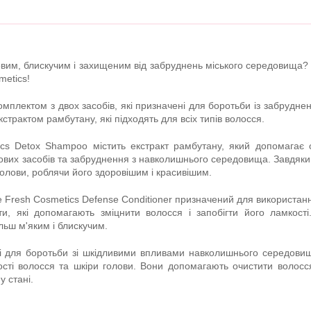
вим, блискучим і захищеним від забруднень міського середовища? 
metics!
 комплектом з двох засобів, які призначені для боротьби із забрудн
страктом рамбутану, які підходять для всіх типів волосся.
cs Detox Shampoo містить екстракт рамбутану, який допомагає о
ових засобів та забруднення з навколишнього середовища. Завдяки
голови, роблячи його здоровішим і красивішим.
 Fresh Cosmetics Defense Conditioner призначений для використанн
нти, які допомагають зміцнити волосся і запобігти його ламкост
льш м'яким і блискучим.
і для боротьби зі шкідливими впливами навколишнього середовища
сті волосся та шкіри голови. Вони допомагають очистити волосся
у стані.