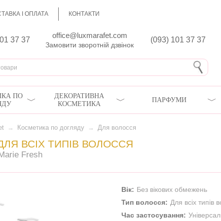
ТАВКА І ОПЛАТА
КОНТАКТИ
office@luxmarafet.com
801 37 37
(093) 101 37 37
Замовити зворотній дзвінок
КА ПО
ДЕКОРАТИВНА
ПАРФУМИ
ЯДУ
КОСМЕТИКА
et
→
Косметика по догляду
→
Для волосся
 ДЛЯ ВСІХ ТИПІВ ВОЛОССЯ
s Marie Fresh
Вік:
Без вікових обмежень
Тип волосся:
Для всіх типів 
Час застосування:
Універса