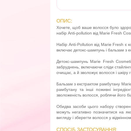
ОПИС:
Хочете, щоб ваше волосся було здоро
набір Anti-pollution від Marie Fresh Cos
Набір Anti-Pollution від Marie Fresh є
включає детокс-шампунь і бальзам з ек
Детокс-шампунь Marie Fresh Cosmeti
забруднень, включаючи сліди стайлінг
очищає, а й зволожує волосся і шкіру 
Бальзам з екстрактом рамбутану Marie
рамбутану та інші поживні інгредіє
зволоженість волосся, роблячи його бі
Обидва засоби цього набору створен
можуть негативно позначитися на яко
вигляду і зберегти волосся у відмінном
СПОСІБ ЗАСТОСУВАННЯ: