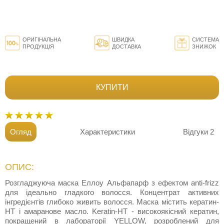
ОРИГІНАЛЬНА
ШВИДКА
СИСТЕМА
ПРОДУКЦІЯ
ДОСТАВКА
ЗНИЖОК
КУПИТИ
Огляд
Характеристики
Відгуки
2
ОПИС:
Розгладжуюча маска Еллоу Альфапарф з ефектом аnti-frizz
для ідеально гладкого волосся. Концентрат активних
інгредієнтів глибоко живить волосся. Маска містить кератин-
HT і амаранове масло. Keratin-HT - високоякісний кератин,
покращений в лабораторії YELLOW, розроблений для