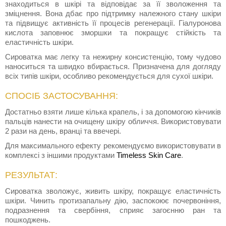
знаходиться в шкірі та відповідає за її зволоження та
зміцнення. Вона дбає про підтримку належного стану шкіри
та підвищує активність її процесів регенерації. Гіалуронова
кислота заповнює зморшки та покращує стійкість та
еластичність шкіри.
Сироватка має легку та нежирну консистенцію, тому чудово
наноситься та швидко вбирається. Призначена для догляду
всіх типів шкіри, особливо рекомендується для сухої шкіри.
СПОСІБ ЗАСТОСУВАННЯ:
Достатньо взяти лише кілька крапель, і за допомогою кінчиків
пальців нанести на очищену шкіру обличчя. Використовувати
2 рази на день, вранці та ввечері.
Для максимального ефекту рекомендуємо використовувати в
комплексі з іншими продуктами
Timeless Skin Care
.
РЕЗУЛЬТАТ:
Сироватка зволожує, живить шкіру, покращує еластичність
шкіри. Чинить протизапальну дію, заспокоює почервоніння,
подразнення та свербіння, сприяє загоєнню ран та
пошкоджень.