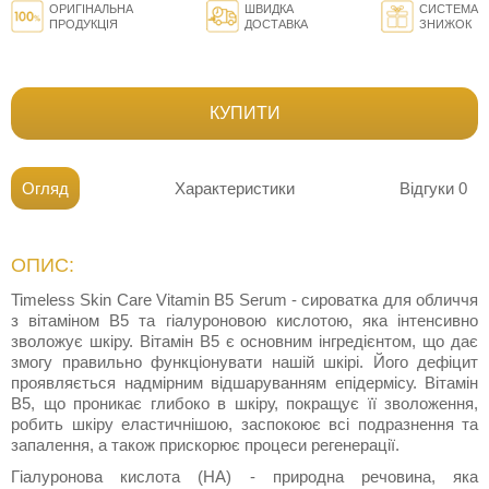
ОРИГІНАЛЬНА
ШВИДКА
СИСТЕМА
ПРОДУКЦІЯ
ДОСТАВКА
ЗНИЖОК
КУПИТИ
Огляд
Характеристики
Відгуки
0
ОПИС:
Timeless Skin Care Vitamin B5 Serum - сироватка для обличчя
з вітаміном В5 та гіалуроновою кислотою, яка інтенсивно
зволожує шкіру. Вітамін В5 є основним інгредієнтом, що дає
змогу правильно функціонувати нашій шкірі. Його дефіцит
проявляється надмірним відшаруванням епідермісу. Вітамін
В5, що проникає глибоко в шкіру, покращує її зволоження,
робить шкіру еластичнішою, заспокоює всі подразнення та
запалення, а також прискорює процеси регенерації.
Гіалуронова кислота (HA) - природна речовина, яка